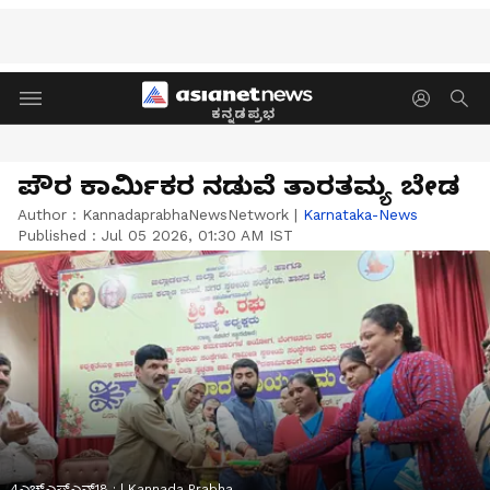
ಕನ್ನಡಪ್ರಭ
ಪೌರ ಕಾರ್ಮಿಕರ ನಡುವೆ ತಾರತಮ್ಯ ಬೇಡ
Author :
KannadaprabhaNewsNetwork
|
Karnataka-News
Published :
Jul 05 2026, 01:30 AM IST
4ಎಚ್ಎಸ್ಎನ್18 : | Kannada Prabha