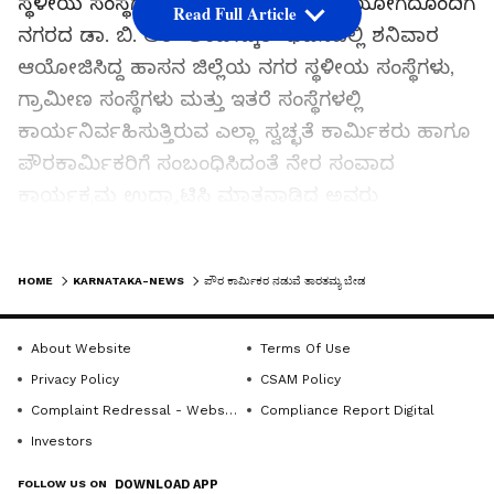
ಸ್ಥಳೀಯ ಸಂಸ್ಥೆಗಳು ಹಾಸನ ಜಿಲ್ಲೆ ಇವರ ಸಹಯೋಗದೊಂದಿಗೆ
Read Full Article
ನಗರದ ಡಾ. ಬಿ. ಆರ್ ಅಂಬೇಡ್ಕರ್ ಭವನದಲ್ಲಿ ಶನಿವಾರ
ಆಯೋಜಿಸಿದ್ದ ಹಾಸನ ಜಿಲ್ಲೆಯ ನಗರ ಸ್ಥಳೀಯ ಸಂಸ್ಥೆಗಳು,
ಗ್ರಾಮೀಣ ಸಂಸ್ಥೆಗಳು ಮತ್ತು ಇತರೆ ಸಂಸ್ಥೆಗಳಲ್ಲಿ
ಕಾರ್ಯನಿರ್ವಹಿಸುತ್ತಿರುವ ಎಲ್ಲಾ ಸ್ವಚ್ಛತೆ ಕಾರ್ಮಿಕರು ಹಾಗೂ
ಪೌರಕಾರ್ಮಿಕರಿಗೆ ಸಂಬಂಧಿಸಿದಂತೆ ನೇರ ಸಂವಾದ
ಕಾರ್ಯಕ್ರಮ ಉದ್ಘಾಟಿಸಿ ಮಾತನಾಡಿದ ಅವರು
ಪೌರಕಾರ್ಮಿಕರು ತಮ್ಮ ಸಮಸ್ಯೆಗಳು ತಿಳಿಸಿದರೆ ಆಯೋಗವು
ತನ್ನಲ್ಲಿರುವ ಶಕ್ತಿಯನ್ನು ಉಪಯೋಗಿಸಿಕೊಂಡು ನ್ಯಾಯ
LATEST VIDEOS
HOME
KARNATAKA-NEWS
ಪೌರ ಕಾರ್ಮಿಕರ ನಡುವೆ ತಾರತಮ್ಯ ಬೇಡ
ಕೊಡಿಸುವ ಪ್ರಯತ್ನ ಪಡುತ್ತದೆ ಎಂದು ತಿಳಿಸಿದರು.ನಗರದಲ್ಲಿ
ಹೊರಗುತ್ತಿಗೆ ಪೌರಕಾರ್ಮಿಕರಿಗೆ ಮತ್ತು ಖಾಯಂ
About Website
Terms Of Use
ಪೌರಕಾರ್ಮಿಕರಿಗೆ ಅಧಿಕಾರಿಗಳು ತಾರತಮ್ಯ ಮಾಡದೇ
Privacy Policy
CSAM Policy
ಸುರಕ್ಷತಾ ಪರಿಕರಗಳಾದ ಬೂಟು, ಗ್ಲೌವ್‌, ಎರೆಡು ಜೊತೆ
Complaint Redressal - Website
Compliance Report Digital
ಸಮವಸ್ತ್ರ, ವರ್ಷಕ್ಕೆ ಮೂರು ಬಾರಿ ಆರೋಗ್ಯ ತಪಾಸಣೆಯನ್ನು
Investors
ಕಡ್ಡಾಯವಾಗಿ ಮಾಡಿಸಬೇಕು ಹಾಗೂ ಉತ್ತಮವಾದ ಊಟ
ತಿಂಡಿ ವ್ಯವಸ್ಥೆಯನ್ನು ನೀಡಬೇಕು ಎಂದು ತಿಳಿಸಿದರು.
FOLLOW US ON
DOWNLOAD APP