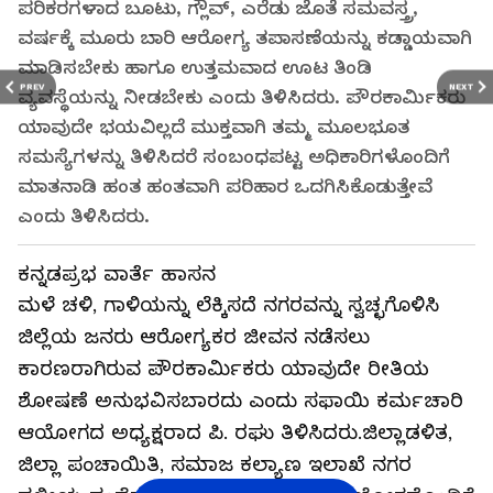
ಪರಿಕರಗಳಾದ ಬೂಟು, ಗ್ಲೌವ್‌, ಎರೆಡು ಜೊತೆ ಸಮವಸ್ತ್ರ,
ವರ್ಷಕ್ಕೆ ಮೂರು ಬಾರಿ ಆರೋಗ್ಯ ತಪಾಸಣೆಯನ್ನು ಕಡ್ಡಾಯವಾಗಿ
ಮಾಡಿಸಬೇಕು ಹಾಗೂ ಉತ್ತಮವಾದ ಊಟ ತಿಂಡಿ
PREV
NEXT
ವ್ಯವಸ್ಥೆಯನ್ನು ನೀಡಬೇಕು ಎಂದು ತಿಳಿಸಿದರು. ಪೌರಕಾರ್ಮಿಕರು
ಯಾವುದೇ ಭಯವಿಲ್ಲದೆ ಮುಕ್ತವಾಗಿ ತಮ್ಮ ಮೂಲಭೂತ
ಸಮಸ್ಯೆಗಳನ್ನು ತಿಳಿಸಿದರೆ ಸಂಬಂಧಪಟ್ಟ ಅಧಿಕಾರಿಗಳೊಂದಿಗೆ
ಮಾತನಾಡಿ ಹಂತ ಹಂತವಾಗಿ ಪರಿಹಾರ ಒದಗಿಸಿಕೊಡುತ್ತೇವೆ
ಎಂದು ತಿಳಿಸಿದರು.
ಕನ್ನಡಪ್ರಭ ವಾರ್ತೆ ಹಾಸನ
ಮಳೆ ಚಳಿ, ಗಾಳಿಯನ್ನು ಲೆಕ್ಕಿಸದೆ ನಗರವನ್ನು ಸ್ವಚ್ಛಗೊಳಿಸಿ
ಜಿಲ್ಲೆಯ ಜನರು ಆರೋಗ್ಯಕರ ಜೀವನ ನಡೆಸಲು
ಕಾರಣರಾಗಿರುವ ಪೌರಕಾರ್ಮಿಕರು ಯಾವುದೇ ರೀತಿಯ
ಶೋಷಣೆ ಅನುಭವಿಸಬಾರದು ಎಂದು ಸಫಾಯಿ ಕರ್ಮಚಾರಿ
ಆಯೋಗದ ಅಧ್ಯಕ್ಷರಾದ ಪಿ. ರಘು ತಿಳಿಸಿದರು.ಜಿಲ್ಲಾಡಳಿತ,
ಜಿಲ್ಲಾ ಪಂಚಾಯಿತಿ, ಸಮಾಜ ಕಲ್ಯಾಣ ಇಲಾಖೆ ನಗರ