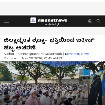
ಕನ್ನಡಪ್ರಭ
ಜಿಲ್ಲಾದ್ಯಂತ ಶ್ರದ್ಧಾ- ಭಕ್ತಿಯಿಂದ ಬಕ್ರೀದ್
ಹಬ್ಬ ಆಚರಣೆ
Author :
KannadaprabhaNewsNetwork
|
Karnataka-News
Published :
May 29 2026, 01:45 AM IST