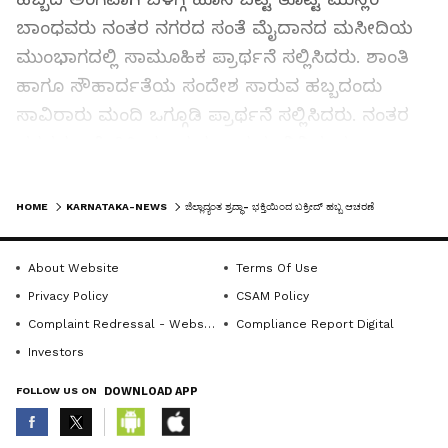
ಬಾಂಧವರು ನಂತರ ನಗರದ ಸಂತೆ ಮೈದಾನದ ಮಸೀದಿಯ
ಮುಂಭಾಗದಲ್ಲಿ ಸಾಮೂಹಿಕ ಪ್ರಾರ್ಥನೆ ಸಲ್ಲಿಸಿದರು. ಶಾಂತಿ
ಹಾಗೂ ಸೌಹಾರ್ದತೆಯ ಸಂದೇಶ ಸಾರುವ ಹಬ್ಬದಂದು
ಸಾವಿರಾರು ಮಂದಿ ಒಗ್ಗೂಡಿ ಪ್ರಾರ್ಥನೆ ಸಲ್ಲಿಸಿದರು. ನಂತರ
ಪರಸ್ಪರ ಆಲಿಂಗಿಸಿ ಹಬ್ಬದ ಶುಭಾಶಯ ವಿನಿಮಯ
ಮಾಡಿಕೊಂಡರು.
LATEST VIDEOS
HOME
KARNATAKA-NEWS
ಜಿಲ್ಲಾದ್ಯಂತ ಶ್ರದ್ಧಾ- ಭಕ್ತಿಯಿಂದ ಬಕ್ರೀದ್ ಹಬ್ಬ ಆಚರಣೆ
ಇದೇ ವೇಳೆ ಧರ್ಮ ಗುರುಗಳು ಧರ್ಮಗ್ರಂಥ ಕುರಾನ್ ಪಠಣೆ
ಮಾಡಿ ಅಲ್ಲಾನ ಸಂದೇಶದಂತೆ ಪ್ರತಿಯೊಬ್ಬರೂ ಸೌಹಾರ್ದತೆಗೆ
About Website
Terms Of Use
ಮುಂದಾಗಬೇಕು. ಮಾನವ ಜನ್ಮ ಪವಿತ್ರವಾದದ್ದು. ಶಾಂತಿ-
Privacy Policy
CSAM Policy
ನೆಮ್ಮದಿಯಿಂದ ಬದುಕು ನಡೆಸಬೇಕು ಎಂದು ಸಾರಿದರು.
Complaint Redressal - Website
Compliance Report Digital
Investors
ಬಕ್ರೀದ್ ಹಬ್ಬ ತ್ಯಾಗ, ಪ್ರೀತಿ, ಭ್ರಾತೃತ್ವ, ಬಲಿದಾನದ ಸಂಕೇತ.
FOLLOW US ON
DOWNLOAD APP
ಈ ಹಬ್ಬದಂದು ಬಡವರಿಗೆ ಕೈಲಾದಷ್ಟು ಸಹಾಯ ಮಾಡುವಂತೆ
ತಿಳಿಸಿದರು. ಪುಟ್ಟ ಮಕ್ಕಳು ಸೇರಿ ಎಲ್ಲರೂ ಶುಭಾಶಯ