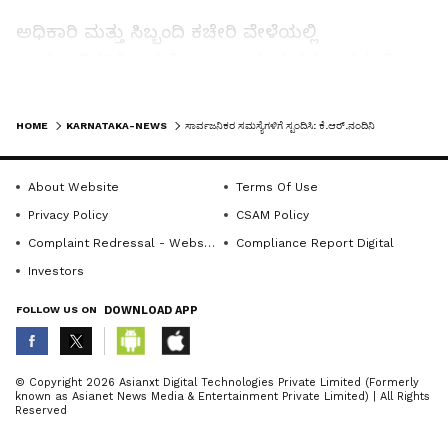
ಅಧಿಕಾರಿ ಮತ್ತು ಸಿಬ್ಬಂದಿ ಕಚೇರಿ ವೇಳೆಯಲ್ಲಿ
ಸಾರ್ವಜನಿಕರಿಗೆ ಲಭ್ಯವಿಲ್ಲ ಎಂಬ ದೂರುಗಳು ಬರದಂತೆ
ಗಮನ ಹರಿಸಬೇಕು. ಪ್ರಭಾರ ಹೊಂದಿರುವ ಪಿಡಿಒಗಳು
LATEST VIDEOS
ಗ್ರಾಪಂನಲ್ಲಿ ಲಭ್ಯವಿರುವ ದಿನಗಳ ಬಗ್ಗೆ ಮಾಹಿತಿಯನ್ನು
HOME
KARNATAKA-NEWS
ಸಾರ್ವಜನಿಕರ ಸಮಸ್ಯೆಗಳಿಗೆ ಸ್ಪಂದಿಸಿ: ಕೆ.ಆರ್.ನಂದಿನಿ
ಫಲಕದಲ್ಲಿ ಪ್ರಕಟಿಸಿ ಯಾವ ದಿನ ಯಾವ ಗ್ರಾಪಂನಲ್ಲಿ
ಲಭ್ಯವಿರುವುದಾಗಿ ತಿಳಿಸಿ ಜನರಿಗೆ ತೊಂದರೆಯಾಗದ
About Website
Terms Of Use
ರೀತಿಯಲ್ಲಿ ಕರ್ತವ್ಯ ನಿರ್ವಹಿಸುವಂತೆ ತಾಕೀತು ಮಾಡಿದರು.
Privacy Policy
CSAM Policy
Complaint Redressal - Website
Compliance Report Digital
ಗ್ರಾಪಂನ ಎಲ್ಲಾ ಅಧಿಕಾರಿ ಹಾಗೂ ಸಿಬ್ಬಂದಿ ಕಡ್ಡಾಯವಾಗಿ
Investors
ಕರ್ತವ್ಯ ಆಪ್ ಮೂಲಕ ಹಾಜರಾತಿ ದಾಖಲಿಸಬೇಕು. ಈ ಬಗ್ಗೆ
FOLLOW US ON
DOWNLOAD APP
ಯಾವುದೇ ತಾಂತ್ರಿಕ ಸಮಸ್ಯೆಗಳಿದ್ದಲ್ಲಿ ವಾರದೊಳಗೆ
ಅವುಗಳನ್ನು ಪರಿಹರಿಸಿಕೊಂಡು ನಿಯಮಿತವಾಗಿ ಹಾಜರಾತಿ
ದಾಖಲಿಸುವಂತೆ ತಾಕೀತು ಮಾಡಿದರು.
ABOUT THE AUTHOR
© Copyright 2026 Asianxt Digital Technologies Private Limited (Formerly
known as Asianet News Media & Entertainment Private Limited) | All Rights
KannadaprabhaNewsNetwork
K
Reserved
ಗ್ರಾಪಂಗಳಲ್ಲಿ ಆಡಳಿತ ಶಿಸ್ತು, ಪಾರದರ್ಶಕತೆ ಹಾಗೂ