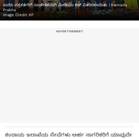
ಐವರು ಪತ್ರಕರ್ತರಿಗೆ ಸಾಂಕೇತಿಕವಾಗಿ ಮೀಡಿಯಾ ಕಿಟ್ ವಿತರಿಸಲಾಯಿತು. | Kannada
Prabha
Image Credit:
KP
ಕಂದಾಯ ಇಲಾಖೆಯ ಸೇವೆಗಳು ಅರ್ಹ ನಾಗರಿಕರಿಗೆ ಯಾವುದೇ