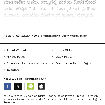
ಮಾತನಾಡಿದ ಅವರು, ರಾಜ್ಯದಲ್ಲಿ ಮಳೆಯ ಕೊರತೆಯಿಂದ
ಬರದ ಪರಿಸ್ಥಿತಿ ನಿರ್ಮಾಣವಾಗುವ ಸಾಧ್ಯತೆ ಇರುವುದರಿಂದ
ಕಂದಾಯ ಇಲಾಖೆಯ ಹೊಣೆಗಾರಿಕೆ ಮತ್ತಷ್ಟು ಹೆಚ್ಚಾಗಿದೆ.
ಇಂತಹ ಸಂದರ್ಭದಲ್ಲಿ ಸಾರ್ವಜನಿಕರಿಗೆ ತ್ವರಿತ ಹಾಗೂ
ಪರಿಣಾಮಕಾರಿ ಸೇವೆ ಒದಗಿಸುವುದು ಇಲಾಖೆಯ ಪ್ರಮುಖ
LATEST VIDEOS
ಜವಾಬ್ದಾರಿಯಾಗಿದೆ ಎಂದರು.ಕಂದಾಯ ದಿನಾಚರಣೆ ಕೇವಲ
HOME
KARNATAKA-NEWS
ಕಂದಾಯ ಸೇವೆಗಳು ಅರ್ಹರಿಗೆ ಸಕಾಲದಲ್ಲಿ ತಲುಪಲಿ
ಆಚರಣೆಗೆ ಸೀಮಿತವಾಗದೇ ಜನರಿಗೆ ಉತ್ತಮ ಸೇವೆ
ಒದಗಿಸುವ ಸಂಕಲ್ಪದ ದಿನವಾಗಬೇಕು. ಇಲಾಖೆಯ
About Website
Terms Of Use
ಅಧಿಕಾರಿಗಳು ಪ್ರತಿವರ್ಷ ಆತ್ಮಾವಲೋಕನ ಮಾಡಿಕೊಂಡು
Privacy Policy
CSAM Policy
ಸೇವೆಯ ಗುಣಮಟ್ಟ ಹೆಚ್ಚಿಸಲು ಪ್ರಯತ್ನಿಸಬೇಕು ಎಂದು
Complaint Redressal - Website
Compliance Report Digital
ಸಲಹೆ ನೀಡಿದರು.ವೃದ್ಧಾಪ್ಯ ವೇತನ, ಅಂಗವಿಕಲ ವೇತನ,
Investors
ವಿಧವಾ ವೇತನ ಸೇರಿದಂತೆ ವಿವಿಧ ಸಾಮಾಜಿಕ ಭದ್ರತಾ
FOLLOW US ON
DOWNLOAD APP
ಯೋಜನೆಗಳ ಫಲಾನುಭವಿಗಳು ಕಚೇರಿಗಳಿಗೆ ಅಲೆದಾಡುವ
ಪರಿಸ್ಥಿತಿ ನಿರ್ಮಾಣವಾಗಬಾರದು. ಕಂದಾಯ ಇಲಾಖೆಯ ಎಲ್ಲ
ಸೇವೆಗಳು ಸರಳವಾಗಿ ಹಾಗೂ ಸಕಾಲದಲ್ಲಿ ಅರ್ಹರಿಗೆ
ABOUT THE AUTHOR
© Copyright 2026 Asianxt Digital Technologies Private Limited (Formerly
known as Asianet News Media & Entertainment Private Limited) | All Rights
ತಲುಪುವಂತೆ ಅಧಿಕಾರಿಗಳು ಕ್ರಮವಹಿಸಬೇಕು ಎಂದು
KannadaprabhaNewsNetwork
K
Reserved