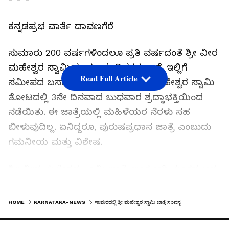
ಕನ್ನಡಪ್ರಭ ವಾರ್ತೆ ದಾವಣಗೆರೆ
ಸುಮಾರು 200 ವರ್ಷಗಳಿಂದಲೂ ಪ್ರತಿ ವರ್ಷದಂತೆ ಶ್ರೀ ವೀರ
ಮಹೇಶ್ವರ ಸ್ವಾಮಿಯ ಮೂರು ದಿನಗಳ ಜಾತ್ರೆ ಇಲ್ಲಿಗೆ
Read Full Article
ಸಮೀಪದ ಬಸಾಪುರ ಗ್ರಾಮದ ಶ್ರೀ ವೀರ ಮಹೇಶ್ವರ ಸ್ವಾಮಿ
ತೋಟದಲ್ಲಿ 3ನೇ ದಿನವಾದ ಬುಧವಾರ ಶ್ರದ್ಧಾಭಕ್ತಿಯಿಂದ
ನಡೆಯಿತು. ಈ ಜಾತ್ರೆಯಲ್ಲಿ ಮಹಿಳೆಯರ ನೆರಳು ಸಹ
ಬೀಳುವುದಿಲ್ಲ. ಏನಿದ್ದರೂ, ಪುರುಷಪ್ರಧಾನ ಜಾತ್ರೆ ಎಂಬುದು
ಗಮನೀಯ ಮತ್ತು ವಿಶೇಷ.
ಶ್ರೀ ವೀರ ಮಹೇಶ್ವರ ಸ್ವಾಮಿ ಜಾತ್ರೆ ಅಂಗವಾಗಿ ಮಂಗಳವಾರ
ದಿನವಿಡೀ ಭಕ್ತರಿಗೆ ಅನ್ನ, ಬಾಳೆ, ಬೋರಾ ಸಕ್ಕರೆ ಪ್ರಸಾದ
LATEST VIDEOS
ಬಡಿಸಲಾಯಿತು. ಮೂರನೇ ದಿನವಾದ ಬುಧವಾರ ಅನ್ನ
HOME
KARNATAKA-NEWS
ಸಾಪುರದಲ್ಲಿ ಶ್ರೀ ಮಹೇಶ್ವರ ಸ್ವಾಮಿ ಜಾತ್ರೆ ಸಂಪನ್ನ
ಸಾರು, ಮಜ್ಜಿಗೆ ಸಾರು ದಾಸೋಹ ನಡೆಯಿತು. ಸಾವಿರಾರು
ಭಕ್ತರು ನೆಲದ ಮೇಲೆ ಶಿಸ್ತಾಗಿ ಕುಳಿದು ಪ್ರಸಾದ ಸ್ವೀಕರಿಸಿದರು.