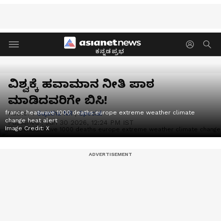
ಕನ್ನಡಪ್ರಭ
ವಿಶ್ವಕ್ಕೆ ಹವಾಮಾನ ನೀತಿ ಪಾಠ
ಮಾಡಿದವರಿಗೇ ಬಿಸಿ!
france heatwave 1000 deaths europe extreme weather climate
Author :
Sujatha NR
|
Special
change heat alert
Published :
Jun 30 2026, 12:24 PM IST
Image Credit:
X