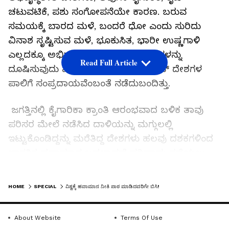
ಚಟುವಟಿಕೆ, ಪಶು ಸಂಗೋಪನೆಯೇ ಕಾರಣ. ಬರುವ
ಸಮಯಕ್ಕೆ ಬಾರದ ಮಳೆ, ಬಂದರೆ ಧೋ ಎಂದು ಸುರಿದು
ವಿನಾಶ ಸೃಷ್ಟಿಸುವ ಮಳೆ, ಭೂಕುಸಿತ, ಭಾರೀ ಉಷ್ಣಗಾಳಿ
ಎಲ್ಲದಕ್ಕೂ ಅಭಿವೃದ್ಧಿಶೀಲ ಮತ್ತು ಬಡ ದೇಶಗಳನ್ನು
Read Full Article
ದೂಷಿಸುವುದು ಮೊದಲಿನಿಂದಲೂ ಯುರೋಪ್‌ ದೇಶಗಳ
ಪಾಲಿಗೆ ಸಂಪ್ರದಾಯವೆಂಬಂತೆ ನಡೆದುಬಂದಿತ್ತು.
ಜಗತ್ತಿನಲ್ಲಿ ಕೈಗಾರಿಕಾ ಕ್ರಾಂತಿ ಆರಂಭವಾದ ಬಳಿಕ ತಾವು
ಪರಿಸರ ಮೇಲೆ ನಡೆಸಿದ ದಾಳಿಯನ್ನು ಮಗ್ಗುಲಲ್ಲಿ
ಇಟ್ಟುಕೊಂಡಿದ್ದನ್ನು ಮರೆತಿದ್ದ ದೇಶಗಳು ಹಲವು ದಶಕಗಳಿಂದ
ಜಾಗತಿಕ ಹವಾಮಾನ ಬದಲಾವಣೆ ಪರಿಣಾಮ ತಡೆಯಲು
ಏನೇನು ಮಾಡಬೇಕು ಎಂದು ಅಭಿವೃದ್ಧಿಶೀಲ ದೇಶಗಳಿಗೆ ಪಾಠ
LATEST VIDEOS
ಮಾಡುತ್ತಲೇ ಬಂದವು. ವಕಾಲತ್ತು ಗುಂಪುಗಳನ್ನು
HOME
SPECIAL
ವಿಶ್ವಕ್ಕೆ ಹವಾಮಾನ ನೀತಿ ಪಾಠ ಮಾಡಿದವರಿಗೇ ಬಿಸಿ!
ರಚಿಸಿಕೊಂಡು ಅಭಿವೃದ್ಧಿಶೀಲ ದೇಶಗಳ ಅಭಿವೃದ್ಧಿ
ಚಟುವಟಿಕೆಗೆ ನಾನಾ ಹೆಸರಲ್ಲಿ ತಡೆಯೊಡ್ಡತ್ತಲೇ ಬಂದವು.
About Website
Terms Of Use