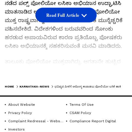
ನಡೆದ ಪಲ್ಸ್ ಪೋಲಿಯೋ ಲಸಿಕಾ ಅಭಿಯಾನ ಉದ್ಘಾಟಿಸಿ
ಮಾತನಾಡಿದ ಅವರು, ಭಾರತವು ಈಗಾಗಲೇ ಪೋಲಿಯೋ
Read Full Article
ಮುಕ್ತ ರಾಷ್ಟ್ರವಾಗಿದ್ದರೂ ಖಾಯಿಲೆ ಹರಡದಂತೆ ಮುನ್ನೆಚ್ಚರಿಕೆ
ವಹಿಸಬೇಕಿದೆ. ವಿದೇಶಗಳಿಂದ ಬರುವವರಿಂದ ಸೋಂಕು
ಹರಡುವ ಅಪಾಯವಿರುವ ಕಾರಣ ಪ್ರತಿಯೊಬ್ಬ ಪೋಷಕರು
ಲಸಿಕಾ ಅಭಿಯಾನಕ್ಕೆ ಸಹಕರಿಸುವಂತೆ ಮನವಿ ಮಾಡಿದರು.
ತಾಲೂಕು ಪೋಲಿಯೋ ಮುಕ್ತವಾಗಿದ್ದು, ಆಗತಾನೇ ಹುಟ್ಟಿದ
ಮಗುವಿನಿಂದ ೫ ವರ್ಷದೊಳಗಿನ ಎಲ್ಲಾ ಮಕ್ಕಳಿಗೂ
ಪೋಲಿಯೋ ಹನಿ ತಪ್ಪದೇ ಹಾಕಿಸಬೇಕು. ಆರೋಗ್ಯ
LATEST VIDEOS
ಕಾರ್ಯಕರ್ತರು, ಪೋಷಕರು ಯಾವ ಮಗುವು ಹನಿಯಿಂದ
HOME
KARNATAKA-NEWS
ಭವಿಷ್ಯದ ಪೀಳಿಗೆ ಆರೋಗ್ಯ ಕಾಪಾಡಲು ಪೋಲಿಯೋ ಲಸಿಕೆ ಹಾಕಿಸಿ: ಶಾಸಕ ಸಿ.ಎನ್.ಬಾಲಕೃಷ್ಣ ಕರೆ
ವಂಚಿತವಾಗದಂತೆ ನೋಡಿಕೊಳ್ಳಬೇಕು. ಆ ಮೂಲಕ
ಪೋಲಿಯೋ ಮುಕ್ತ ಸಮಾಜ ನಿರ್ಮಾಣಕ್ಕೆ ಎಲ್ಲರೂ
About Website
Terms Of Use
ಶ್ರಮಿಸಬೇಕು ಎಂದು ತಿಳಿಸಿದರು.
Privacy Policy
CSAM Policy
Complaint Redressal - Website
Compliance Report Digital
ರಾಜ್ಯ ಮತ್ತು ಕೇಂದ್ರ ಸರ್ಕಾರದ ಕಾರ್ಯಕ್ರಮಗಳನ್ನು
Investors