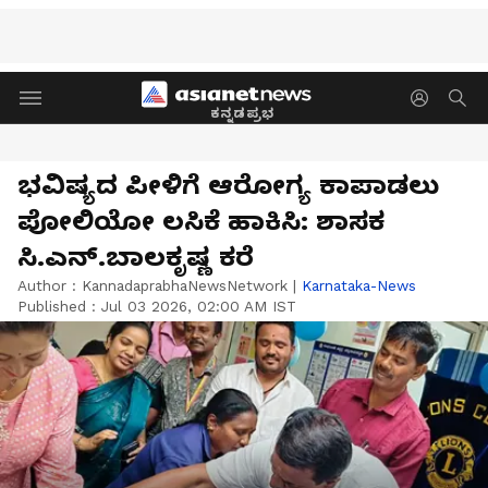
ಕನ್ನಡಪ್ರಭ
ಭವಿಷ್ಯದ ಪೀಳಿಗೆ ಆರೋಗ್ಯ ಕಾಪಾಡಲು
ಪೋಲಿಯೋ ಲಸಿಕೆ ಹಾಕಿಸಿ: ಶಾಸಕ
ಸಿ.ಎನ್.ಬಾಲಕೃಷ್ಣ ಕರೆ
Author :
KannadaprabhaNewsNetwork
|
Karnataka-News
Published :
Jul 03 2026, 02:00 AM IST