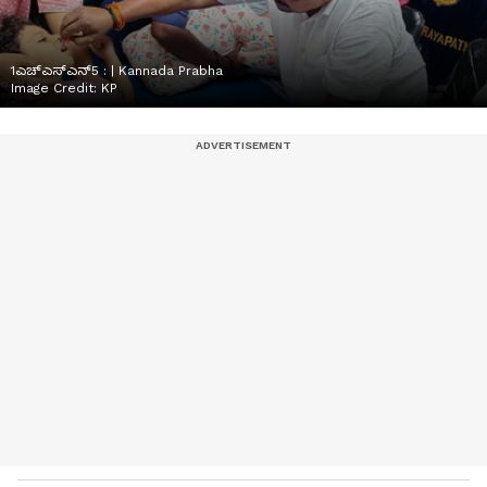
1ಎಚ್ಎಸ್ಎನ್5 : | Kannada Prabha
Image Credit:
KP