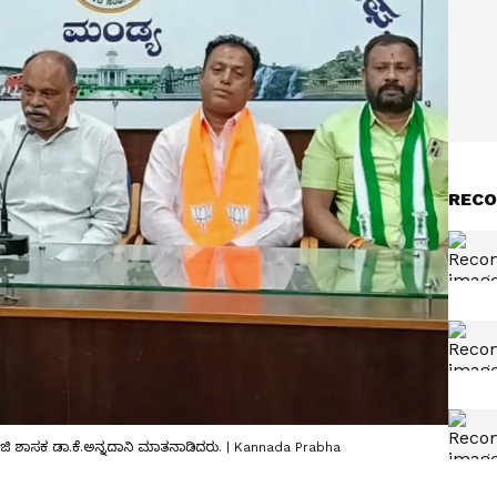
RECO
ಮಾಜಿ ಶಾಸಕ ಡಾ.ಕೆ.ಅನ್ನದಾನಿ ಮಾತನಾಡಿದರು. | Kannada Prabha