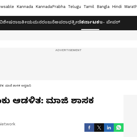
wsable
Kannada
KannadaPrabha
Telugu
Tamil
Bangla
Hindi
Marath
ವಿಶೇಷ
ರಾಜಕೀಯ
ಮನರಂಜನೆ
ಅಪರಾಧ
ಕ್ರೀಡೆ
ಕರ್ನಾಟಕ
ಇ- ಪೇಪರ್
ಡಳಿತ: ಮಾಜಿ ಶಾಸಕ ಅನ್ನದಾನಿ
ಾಲೂಕು ಆಡಳಿತ: ಮಾಜಿ ಶಾಸಕ
Network