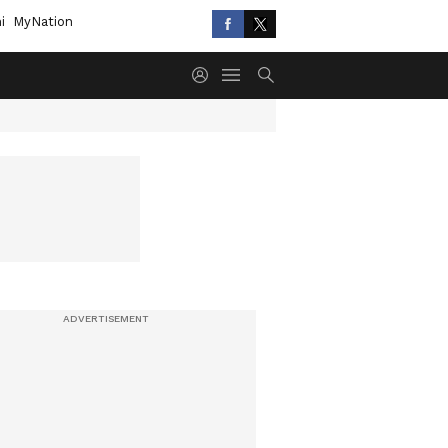
i
MyNation