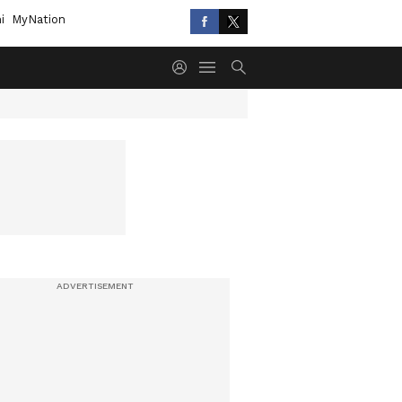
i
MyNation