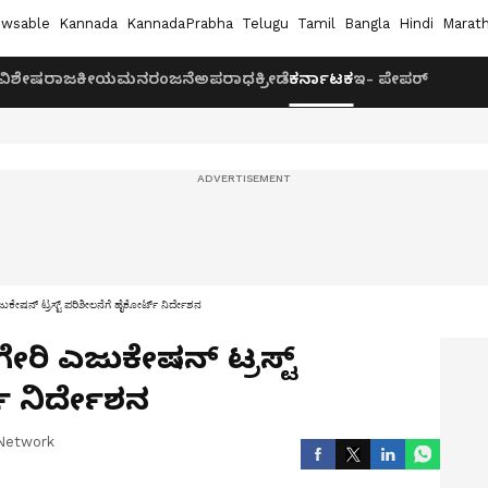
wsable
Kannada
KannadaPrabha
Telugu
Tamil
Bangla
Hindi
Marath
ವಿಶೇಷ
ರಾಜಕೀಯ
ಮನರಂಜನೆ
ಅಪರಾಧ
ಕ್ರೀಡೆ
ಕರ್ನಾಟಕ
ಇ- ಪೇಪರ್
ಕೇಷನ್ ಟ್ರಸ್ಟ್ ಪರಿಶೀಲನೆಗೆ ಹೈಕೋರ್ಟ್ ನಿರ್ದೇಶನ
ರಿ ಎಜುಕೇಷನ್ ಟ್ರಸ್ಟ್
್ ನಿರ್ದೇಶನ
Network