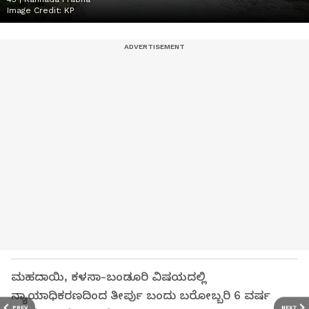
Image Credit:
KP
ಮಹದಾಯಿ, ಕಳಸಾ-ಬಂಡೂರಿ ವಿಷಯದಲ್ಲಿ
ನ್ಯಾಯಾಧಿಕರಣದಿಂದ ತೀರ್ಪು ಬಂದು ಬರೋಬ್ಬರಿ 6 ವರ್ಷ
PREV
NEXT