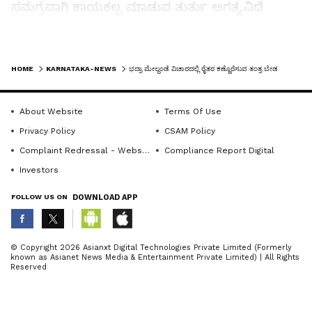
ಸಮಗ್ರವಾಗಿ ಕಾಯಕಲ್ಪ ಮಾಡುವ ತುರ್ತು ಅಗತ್ಯವಿದೆ
ಎಂದಿದೆ.
LATEST VIDEOS
ಕಳೆದ ಒಂದು ವರ್ಷದಿಂದ ಶೀಘ್ರ ಗೋನೂರು ಕೆರೆಗೆ ನೀರು
HOME
KARNATAKA-NEWS
ಭದ್ರಾ ಮೇಲ್ದಂಡೆ ವಿಚಾರದಲ್ಲಿ ರೈತರ ಕಣ್ಣೊರೆಸುವ ತಂತ್ರ ಬೇಡ
ಎಂದು ಜನ ಪ್ರತಿನಿಧಿಗಳು ಹೇಳಿಕೆಗಳ ನೀಡಿ ರೈತರಲ್ಲಿ ಹುಸಿ
ಆಸೆ ಹುಟ್ಟಿಸುತ್ತಿದ್ದಾರೆ. ಗೋನೂರು ಕೆರೆಗೆ ನೀರು ಕೊಟ್ಟ ನಂತರ
About Website
Terms Of Use
ಮುಂದೇನು ಎಂಬ ಬಗ್ಗೆ ಚಿಂತನೆಗಳು ನಡೆದಿಲ್ಲ. ಭದ್ರಾ ನೀರು
Privacy Policy
CSAM Policy
ರೈತರಿಗೆ ಮುಟ್ಟಬೇಕಾದರೆ ಕೊಳವೆ ಮಾರ್ಗದ ವಿತರಣಾ ಜಾಲ
Complaint Redressal - Website
Compliance Report Digital
ಸೃಷ್ಟಿಸಬೇಕು. ಅದರ ಬಗ್ಗೆ ಸರ್ಕಾರ ಮಾತನಾಡುತ್ತಿಲ್ಲ.
Investors
FOLLOW US ON
DOWNLOAD APP
ಚಿತ್ರದುರ್ಗ ಶಾಖಾ ಕಾಲುವೆ ಕಾಮಗಾರಿಯ ಪ್ರಧಾನವಾಗಿ
ಬಿಂಬಿಸಿ ರಾಜ್ಯ ಸರ್ಕಾರ ಮಾತನಾಡುತ್ತಿದೆ. ತುಮಕೂರು
ಶಾಖಾ ಕಾಲುವೆ ಕಾಮಗಾರಿ ಕೂಡಾ ನಿಧಾನಗತಿಯಲ್ಲಿದೆ.
ABOUT THE AUTHOR
© Copyright 2026 Asianxt Digital Technologies Private Limited (Formerly
ಅಜ್ಜಂಪುರ ತಾಲೂಕು ಯಗಡಿಹಳ್ಳಿ ಬಳಿ 150 ಮೀಟರ್ ನಷ್ಟು
known as Asianet News Media & Entertainment Private Limited) | All Rights
KannadaprabhaNewsNetwork
K
Reserved
ಕಾಲುವೆ ನಿರ್ಮಾಣ ಕಾಮಗಾರಿ ಆಗಿಲ್ಲ. ಬಂಡೆಗಲ್ಲುಗಳು
ಇರುವುದರಿಂದ ನಿಧಾನವಾಗಿದೆ. ಸಕಾಲದಲ್ಲಿ ಗುತ್ತಿಗೆದಾರರಿಗೆ