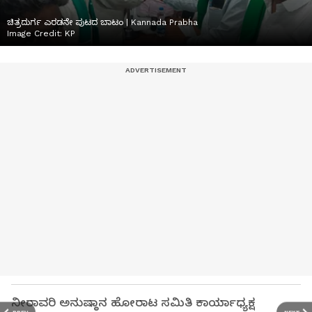
ಚಿತ್ರದುರ್ಗ ಎರಡನೇ ಪುಟದ ಬಾಟಂ | Kannada Prabha
Image Credit:
KP
ನೀರಾವರಿ ಅನುಷ್ಠಾನ ಹೋರಾಟ ಸಮಿತಿ ಕಾರ್ಯಾಧ್ಯಕ್ಷ