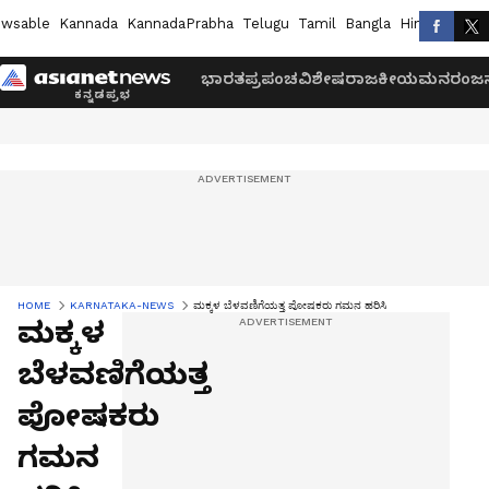
wsable
Kannada
KannadaPrabha
Telugu
Tamil
Bangla
Hindi
Marath
ಭಾರತ
ಪ್ರಪಂಚ
ವಿಶೇಷ
ರಾಜಕೀಯ
ಮನರಂಜನ
HOME
KARNATAKA-NEWS
ಮಕ್ಕಳ ಬೆಳವಣಿಗೆಯತ್ತ ಪೋಷಕರು ಗಮನ ಹರಿಸಿ
ಮಕ್ಕಳ
ಬೆಳವಣಿಗೆಯತ್ತ
ಪೋಷಕರು
ಗಮನ