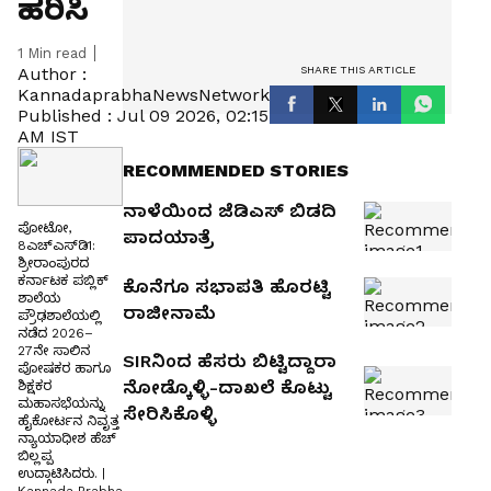
ಹರಿಸಿ
1
Min read
SHARE THIS ARTICLE
Author :
KannadaprabhaNewsNetwork
Published :
Jul 09 2026, 02:15
AM IST
RECOMMENDED STORIES
ನಾಳೆಯಿಂದ ಜೆಡಿಎಸ್‌ ಬಿಡದಿ
ಪೋಟೋ,
ಪಾದಯಾತ್ರೆ
8ಎಚ್‌ಎಸ್‌ಡಿ1:
ಶ್ರೀರಾಂಪುರದ
ಕರ್ನಾಟಕ ಪಬ್ಲಿಕ್
ಕೊನೆಗೂ ಸಭಾಪತಿ ಹೊರಟ್ಟಿ
ಶಾಲೆಯ
ರಾಜೀನಾಮೆ
ಪ್ರೌಢಶಾಲೆಯಲ್ಲಿ
ನಡೆದ 2026–
27ನೇ ಸಾಲಿನ
SIRನಿಂದ ಹೆಸರು ಬಿಟ್ಟಿದ್ದಾರಾ
ಪೋಷಕರ ಹಾಗೂ
ನೋಡ್ಕೊಳ್ಳಿ-ದಾಖಲೆ ಕೊಟ್ಟು
ಶಿಕ್ಷಕರ
ಮಹಾಸಭೆಯನ್ನು
ಸೇರಿಸಿಕೊಳ್ಳಿ
ಹೈಕೋರ್ಟನ ನಿವೃತ್ತ
ನ್ಯಾಯಾಧೀಶ ಹೆಚ್
ಬಿಲ್ಲಪ್ಪ
ಉದ್ಗಾಟಿಸಿದರು. |