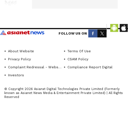
ಶಿಕ್ಷಕರ
ಮಹಾಸಭೆಯ
ಲ್ಲಿ ಸಯ್ಯದ್
Get the
ಮೋಸಿನ್ಕನ್ನಡ
latest
FOLLOW US ON
ಪ್ರಭ ವಾರ್ತೆ
news
ಹೊಸದುರ್ಗ
from
ಮಕ್ಕಳ ಭವಿಷ್ಯ
About Website
Terms Of Use
across
ಉಜ್ವಲವಾಗ
Privacy Policy
CSAM Policy
Karnataka
ಬೇಕಾದರೆ
Complaint Redressal - Website
Compliance Report Digital
(ಕರ್ನಾಟಕ
ಪೋಷಕರು,
Investors
ನ್ಯೂಸ್)—
ವಿಶೇಷವಾಗಿ
breaking
© Copyright 2026 Asianxt Digital Technologies Private Limited (Formerly
ತಾಯಂದಿರು
headlines,
known as Asianet News Media & Entertainment Private Limited) | All Rights
Reserved
ಹೆಚ್ಚಿನ
politics,
local
ಜವಾಬ್ದಾರಿ
developments,
ಯಿಂದ ಮಕ್ಕಳ
crime
ಬೆಳವಣಿಗೆಯ