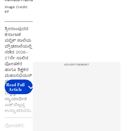
Kannada Prabha
Image Credit:
KP
ಶ್ರೀರಾಂಪುರದ
ಕರ್ನಾಟಕ
ಪಬ್ಲಿಕ್ ಶಾಲೆಯ
ಪ್ರೌಢಶಾಲೆಯಲ್ಲಿ
ನಡೆದ 2026–
27ನೇ ಸಾಲಿನ
ಪೋಷಕರ
ಹಾಗೂ ಶಿಕ್ಷಕರ
ಮಹಾಸಭೆಯನ್
ನು
Read Full
ಹೈಕೋರ್ಟನ
Article
ನಿವೃತ್ತ
ನ್ಯಾಯಾಧೀಶ
ಎಚ್.ಬಿಲ್ಲಪ್ಪ
ಉದ್ಘಾಟಿಸಿದರು.
ಪೋಷಕರ,