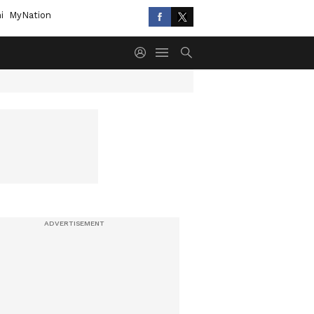
i
MyNation