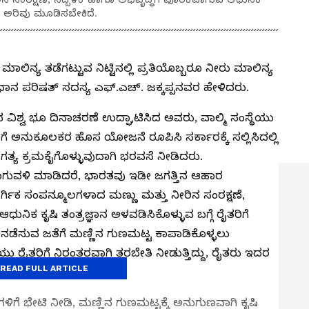
ಿಗೆ ಅರಿವು ಮೂಡಿಸಬೇಕಿದೆ.
ಿನ್ಯ ತಡೆಗಟ್ಟುವ ನಿಟ್ಟಿನಲ್ಲಿ ಪ್ರತಿಯೊಬ್ಬರೂ ನೀರು ಮಾಲಿನ್ಯ
ನ ಪರಿಷತ್‌ ಸದಸ್ಯ ಎಫ್‌.ಎಚ್‌. ಜಕ್ಕಪ್ಪನವರ ಹೇಳಿದರು.
ದ ವಿಶ್ವ ಭೂ ದಿನಾಚರಣೆ ಉದ್ಘಾಟಿಸಿದ ಅವರು, ವಾಲ್ಮಿ ಸಂಸ್ಥೆಯು
ಿಗೆ ಅನುಕೂಲಕರ ಹೊಸ ಯೋಜನೆ ರೂಪಿಸಿ ಸರ್ಕಾರಕ್ಕೆ ಸಲ್ಲಿಸಿದಲ್ಲಿ
್ಯ ಕ್ರಮಕೈಗೊಳ್ಳುವುದಾಗಿ ಭರವಸೆ ನೀಡಿದರು.
ಗುವಳಿ ಮಾಡಿದರೆ, ಭಾರತವು ಇಡೀ ಜಗತ್ತಿನ ಆಹಾರ
ಗಿಕ ಸಂಪನ್ಮೂಲಗಳಾದ ಮಣ್ಣು ಮತ್ತು ನೀರಿನ ಸಂರಕ್ಷಣೆ,
ುನಿಕ ಕೃಷಿ ತಂತ್ರಜ್ಞಾನ ಅಳವಡಿಸಿಕೊಳ್ಳುವ ಬಗ್ಗೆ ರೈತರಿಗೆ
ಡೆಸುವ ಜತೆಗೆ ಮಣ್ಣಿನ ಗುಣಮಟ್ಟ ಕಾಪಾಡಿಕೊಳ್ಳಲು
ಸ್ಥೆಯು ರೈತರಿಗೆ ನಿರಂತರವಾಗಿ ತರಬೇತಿ ನೀಡುತ್ತಿದ್ದು, ರೈತರು ಇದರ
READ FULL ARTICLE
ಿಗೆ ಭೇಟಿ ನೀಡಿ, ಮಣ್ಣಿನ ಗುಣಮಟ್ಟಕ್ಕೆ ಅನುಗುಣವಾಗಿ ಕೃಷಿ