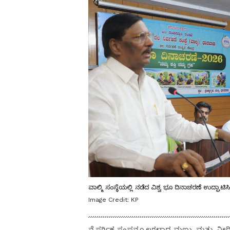
ವಾಲ್ಮಿ ಸಂಸ್ಥೆಯಲ್ಲಿ ನಡೆದ ವಿಶ್ವ ಭೂ ದಿನಾಚರಣೆ ಉದ್ಘಾಟ
Image Credit:
KP
ನೈಸರ್ಗಿಕ ಸಂಪನ್ಮೂಲಗಳಾದ ಮಣ್ಣು ಮತ್ತು ನೀರಿ