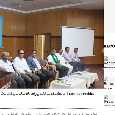
RECO
ಿಸಿ ವಿಪ ಸದಸ್ಯ ಎಫ್‌.ಎಚ್‌. ಜಕ್ಕಪ್ಪನವರ ಮಾತನಾಡಿದರು. | Kannada Prabha
ನ ಸಂರಕ್ಷಣೆ, ಸದ್ಬಳಕೆ ಹಾಗೂ ಅಭಿವೃದ್ಧಿಗೆ ಪೂರಕವಾಗುವ ಆಧುನಿಕ