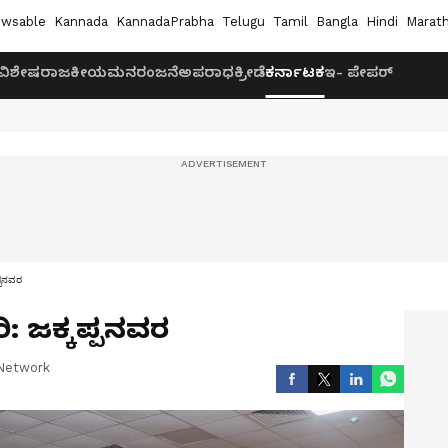
wsable
Kannada
KannadaPrabha
Telugu
Tamil
Bangla
Hindi
Marath
ವಿಶೇಷ
ರಾಜಕೀಯ
ಮನರಂಜನೆ
ಅಪರಾಧ
ಕ್ರೀಡೆ
ಕರ್ನಾಟಕ
ಇ- ಪೇಪರ್
ಪ್ಪನವರ
ಿ: ಜಕ್ಕಪ್ಪನವರ
Network