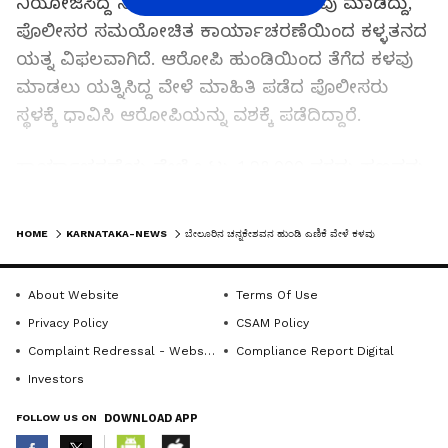
ನಿಯೋಜಿಸಿದ್ದ ನೀಲಕಂಠ ಎಂಬಾತ ಹಣ ಕಳವು ಮಾಡಿದ್ದು,
ಪೊಲೀಸರ ಸಮಯೋಚಿತ ಕಾರ್ಯಾಚರಣೆಯಿಂದ ಕಳ್ಳತನದ
ಯತ್ನ ವಿಫಲವಾಗಿದೆ. ಆರೋಪಿ ಹುಂಡಿಯಿಂದ ತೆಗೆದ ಕಳವು
ಮಾಡಲು ಯತ್ನಿಸಿದ್ದ ವೇಳೆ ಮಾಹಿತಿ ಪಡೆದ ಪೊಲೀಸರು
ಸ್ಥಳಕ್ಕೆ ಧಾವಿಸಿ ಆರೋಪಿಯನ್ನು ವಶಕ್ಕೆ ಪಡೆದಿದ್ದಾರೆ.
ಕಾರ್ಯಾಚರಣೆಯ ವೇಳೆ ಒಟ್ಟು 1,98,000 ನಗದು ಹಣವನ್ನು
ಪೊಲೀಸರು ವಶಪಡಿಸಿಕೊಂಡಿದ್ದಾರೆ. ಘಟನೆಗೆ
LATEST VIDEOS
ಸಂಬಂಧಿಸಿದಂತೆ ಪ್ರಕರಣ ದಾಖಲಿಸಿಕೊಂಡಿರುವ ಪೊಲೀಸರು
HOME
KARNATAKA-NEWS
ಬೇಲೂರಿನ ಚನ್ನಕೇಶವನ ಹುಂಡಿ ಎಣಿಕೆ ವೇಳೆ ಕಳವು
ಆರೋಪಿಯನ್ನು ವಿಚಾರಣೆಗೆ ಒಳಪಡಿಸಿದ್ದು, ಕಳ್ಳತನದ
ಯತ್ನದ ಹಿಂದಿನ ಉದ್ದೇಶ ಹಾಗೂ ಇತರರ ಕೈವಾಡವಿದೆಯೇ
About Website
Terms Of Use
ಎಂಬ ಬಗ್ಗೆ ತನಿಖೆ ಮುಂದುವರಿಸಿದ್ದಾರೆ. ಈ ಘಟನೆ
Privacy Policy
CSAM Policy
ಸ್ಥಳೀಯರಲ್ಲಿ ಆತಂಕ ಉಂಟುಮಾಡಿದರೂ, ತ್ವರಿತವಾಗಿ
Complaint Redressal - Website
Compliance Report Digital
ಕಾರ್ಯನಿರ್ವಹಿಸಿದ ಪೊಲೀಸ್ ಸಿಬ್ಬಂದಿಯ ಕ್ರಮಕ್ಕೆ
Investors
ಸಾರ್ವಜನಿಕರಿಂದ ಮೆಚ್ಚುಗೆ ವ್ಯಕ್ತವಾಗಿದೆ. ವಿಷಯ ತಿಳಿದು
FOLLOW US ON
DOWNLOAD APP
ಸ್ಥಳಕ್ಕೆ ಆಗಮಿಸಿದ ತಹಸೀಲ್ದಾರ್ ಶ್ರೀಧರ್ ಕಂಕಣವಾಡಿ ಅಲ್ಲೇ