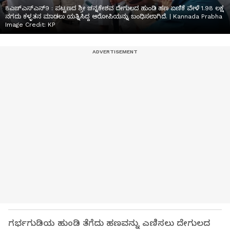
8ಎಚ್ಎಸ್ಎನ್9 : ಪಟ್ಟಣದ ಶ್ರೀ ಚನ್ನಕೇಶವ ದೇಗುಲದ ಹುಂಡಿ ಹಣ ಏಣಿಕೆ ವೇಳೆ 1.98 ಲಕ್ಷ
ನಗದು ಕಳ್ಳತನ ಮಾಡಲು ಯತ್ನಿಸಿದ್ದ ಆರೋಪಿಯನ್ನು ಬಂಧಿಸಲಾಗಿದೆ. | Kannada Prabha
Image Credit:
KP
ಗರ್ಭಗುಡಿಯ ಹುಂಡಿ ತೆಗೆದು ಹಣವನ್ನು ಎಣಿಸಲು ದೇಗುಲದ