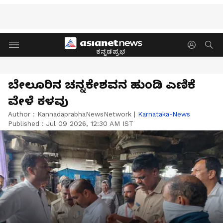
ಕನ್ನಡಪ್ರಭ
ಬೇಲೂರಿನ ಚನ್ನಕೇಶವನ ಹುಂಡಿ ಎಣಿಕೆ
ವೇಳೆ ಕಳವು
Author :
KannadaprabhaNewsNetwork
|
Karnataka-News
Published :
Jul 09 2026, 12:30 AM IST