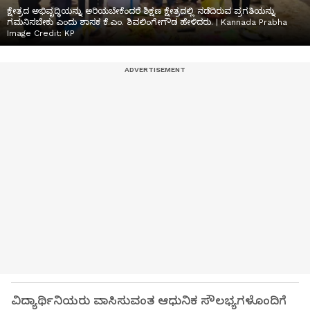
ಕ್ಷೇತ್ರದ ಅಭಿವೃದ್ಧಿಯನ್ನು ಅರಿಯಬೇಕೆಂದರೆ ಶಿಕ್ಷಣ ಕ್ಷೇತ್ರದಲ್ಲಿ ನಡೆದಿರುವ ಪ್ರಗತಿಯನ್ನು
ಗಮನಿಸಬೇಕು ಎಂದು ಶಾಸಕ ಕೆ.ಎಂ. ಶಿವಲಿಂಗೇಗೌಡ ಹೇಳಿದರು. | Kannada Prabha
Image Credit:
KP
ವಿದ್ಯಾರ್ಥಿನಿಯರು ವಾಸಿಸುವಂತ ಆಧುನಿಕ ಸೌಲಭ್ಯಗಳೊಂದಿಗೆ