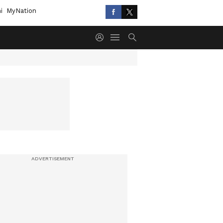
i
MyNation