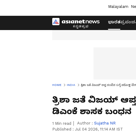
Malayalam
Ne
ಭಾರತ
ಪ್ರಪಂಚ
HOME
INDIA
ತ್ರಿಶಾ ಜತೆ ವಿಜಯ್‌ ಆಪ್ತ ನಂಟಿನ ಬಗ್ಗೆ ಪರೋಕ್ಷ 
ತ್ರಿಶಾ ಜತೆ ವಿಜಯ್‌ ಆಪ್
ಡಿಎಂಕೆ ಶಾಸಕ ಬಂಧನ
Author :
Sujatha NR
1
Min read
Published :
Jul 04 2026, 11:14 AM IST