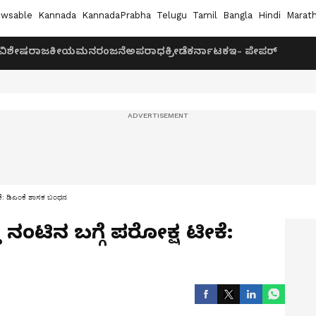
wsable
Kannada
KannadaPrabha
Telugu
Tamil
Bangla
Hindi
Marath
ವಿಶೇಷ
ರಾಜಕೀಯ
ಮನರಂಜನೆ
ಅಪರಾಧ
ಕ್ರೀಡೆ
ಕರ್ನಾಟಕ
ಇ- ಪೇಪರ್
ಟೀಕೆ: ಡಿಎಂಕೆ ಶಾಸಕ ಬಂಧನ
ತ ನಂಟಿನ ಬಗ್ಗೆ ಪರೋಕ್ಷ ಟೀಕೆ: