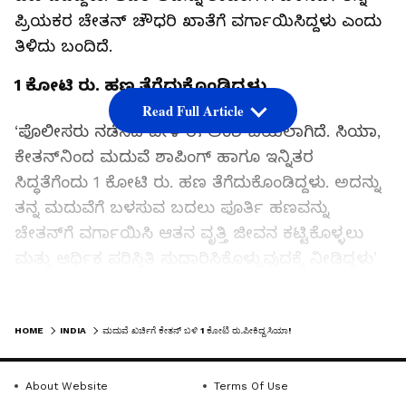
ಪ್ರಿಯಕರ ಚೇತನ್‌ ಚೌಧರಿ ಖಾತೆಗೆ ವರ್ಗಾಯಿಸಿದ್ದಳು ಎಂದು
ತಿಳಿದು ಬಂದಿದೆ.
1 ಕೋಟಿ ರು. ಹಣ ತೆಗೆದುಕೊಂಡಿದ್ದಳು
Read Full Article
‘ಪೊಲೀಸರು ನಡೆಸಿದ ವೇಳೆ ಈ ಅಂಶ ಬಯಲಾಗಿದೆ. ಸಿಯಾ,
ಕೇತನ್‌ನಿಂದ ಮದುವೆ ಶಾಪಿಂಗ್‌ ಹಾಗೂ ಇನ್ನಿತರ
ಸಿದ್ಧತೆಗೆಂದು 1 ಕೋಟಿ ರು. ಹಣ ತೆಗೆದುಕೊಂಡಿದ್ದಳು. ಅದನ್ನು
ತನ್ನ ಮದುವೆಗೆ ಬಳಸುವ ಬದಲು ಪೂರ್ತಿ ಹಣವನ್ನು
ಚೇತನ್‌ಗೆ ವರ್ಗಾಯಿಸಿ ಆತನ ವೃತ್ತಿ ಜೀವನ ಕಟ್ಟಿಕೊಳ್ಳಲು
ಮತ್ತು ಆರ್ಥಿಕ ಪರಿಸ್ಥಿತಿ ಸುಧಾರಿಸಿಕೊಳ್ಳುವುದಕ್ಕೆ ನೀಡಿದ್ದಳು’
ಎಂದು ಮೂಲಗಳು ಹೇಳಿವೆ.
LATEST VIDEOS
HOME
INDIA
ಮದುವೆ ಖರ್ಚಿಗೆ ಕೇತನ್‌ ಬಳಿ 1 ಕೋಟಿ ರು.ಪೀಕಿದ್ದ ಸಿಯಾ!
ಆ ಬಳಿಕ, ಕೇತನ್‌ನನ್ನು ಯಾರಿಗೂ ಗೊತ್ತಾಗದಂತೆ ಕೊಂದು 3
ವರ್ಷದ ಬಳಿಕ ಮದುವೆಯಾಗುವುದಕ್ಕೆ ಸಿಯಾ ಹಾಗೂ
About Website
Terms Of Use
ಚೇತನ್‌ ಚೌಧರಿ ನಿರ್ಧರಿಸಿದ್ದರು ಎಂದು ಪೊಲೀಸರು