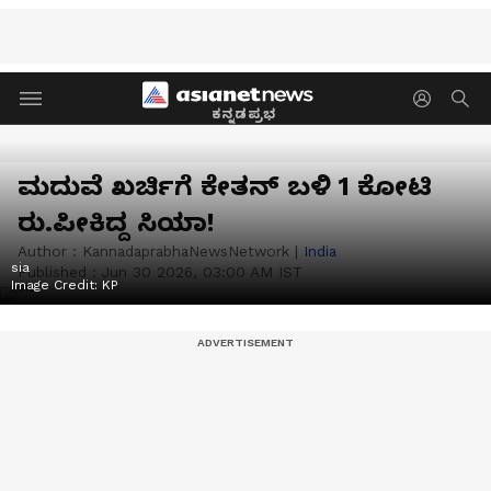
ಕನ್ನಡಪ್ರಭ
ಮದುವೆ ಖರ್ಚಿಗೆ ಕೇತನ್‌ ಬಳಿ 1 ಕೋಟಿ
ರು.ಪೀಕಿದ್ದ ಸಿಯಾ!
Author :
KannadaprabhaNewsNetwork
|
India
sia
Published :
Jun 30 2026, 03:00 AM IST
Image Credit:
KP