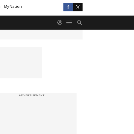
i
MyNation