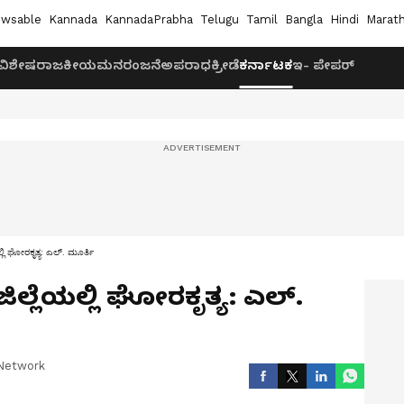
wsable
Kannada
KannadaPrabha
Telugu
Tamil
Bangla
Hindi
Marath
ವಿಶೇಷ
ರಾಜಕೀಯ
ಮನರಂಜನೆ
ಅಪರಾಧ
ಕ್ರೀಡೆ
ಕರ್ನಾಟಕ
ಇ- ಪೇಪರ್
್ಲಿ ಘೋರಕೃತ್ಯ: ಎಲ್‌. ಮೂರ್ತಿ
ಿಲ್ಲೆಯಲ್ಲಿ ಘೋರಕೃತ್ಯ: ಎಲ್‌.
Network