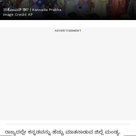
25ಕೆಎಂಎನ್ ಡಿ17 | Kannada Prabha
Image Credit:
KP
ರಾಜ್ಯದಲ್ಲೇ ಕನ್ನಡವನ್ನು ಹೆಚ್ಚು ಮಾತನಾಡುವ ಜಿಲ್ಲೆ ಮಂಡ್ಯ.