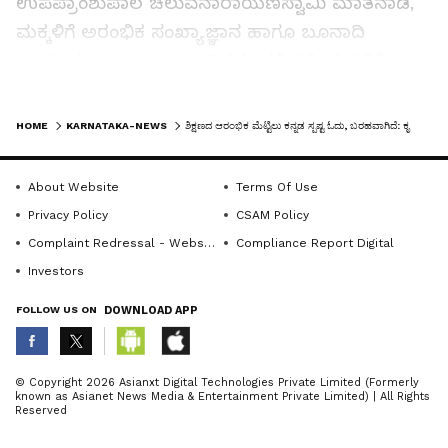
ಉಪಪ್ರಾಂಶುಪಾಲ ಚಲುವನಾರಾಯಣಸ್ವಾಮಿ ಮಾತನಾಡಿ,
ಮಕ್ಕಳಿಗೆ ಅರಂಭಿಕ ಸಂಖ್ಯಾಜ್ಞಾನ ಹಾಗೂ ಬೂನಾದಿ
ಸಾಮಾರ್ಥ್ಯ (ಎಫ್‌ಎಲ್‌ಎನ್)ವನ್ನು ಪತ್ತೆಹಚ್ಚಿ ಮಕ್ಕಳಿಗೆ
ಕೂಡುವುದು, ಕಳೆಯುವುದು, ದಿನನಿತ್ಯ ಬಳಕೆಯಲ್ಲಿ ಗಣಿತ
LATEST VIDEOS
ಲೆಕ್ಕಾಚಾರವನ್ನು ಸುಲಲಿತವಾಗಿ ಕಲಿಸುವಿಕೆ ಉದ್ದೇಶ
HOME
KARNATAKA-NEWS
ಶಿಕ್ಷಣದ ಆರಂಭಿಕ ಮೆಟ್ಟಿಲು ಕನ್ನಡ ಸ್ಪಷ್ಟ ಓದು, ಬರಹವಾಗಿದೆ: ಕೃಷ್ಣೇಗೌಡ
ಉತ್ತಮಕರವಾಗಿದೆ ಎಂದರು.
About Website
Terms Of Use
ಸಿಆರ್‌ಪಿ ಆಶಾರಾಣಿ ಕಾರ್ಯಕ್ರಮದ ಉದ್ದೇಶ ತಿಳಿಸಿ
Privacy Policy
CSAM Policy
ಸರ್ಕಾರಿ ಶಾಲೆಗೆ ಮಕ್ಕಳನ್ನು ಸೇರಿಸಲು ವಿನಂತಿಸಿದರು. ಇದೇ
Complaint Redressal - Website
Compliance Report Digital
ವೇಳೆ ವಿವಿಧ ಮಳಿಗೆಗಳಲ್ಲಿ ಮಕ್ಕಳು ಗಟ್ಟಿಯಾಗಿ ಓದುವಿಕೆ,
Investors
ಬರೆಯುವಿಕೆ, ಗಣಿತದ ಲೆಕ್ಕಾಚಾರ, ಆಹಾರ ಮೇಳೆ,
ಪಾಲಕರೊಂದಿಗೆ ಸೇರಿಕೊಂಡು ಕತೆಕಟ್ಟುವಿಕೆ, ಒಗಟು
FOLLOW US ON
DOWNLOAD APP
ಬಿಡಿಸುವಿಕೆ, ರಸಪ್ರಶ್ನೆ, ಆಹಾರಮೇಳದಲ್ಲಿ ಲವಲವಿಕೆಯಿಂದ
ಭಾಗವಹಿಸಿ ಸಂಭ್ರಮಿಸಿದರು.
ABOUT THE AUTHOR
© Copyright 2026 Asianxt Digital Technologies Private Limited (Formerly
known as Asianet News Media & Entertainment Private Limited) | All Rights
KannadaprabhaNewsNetwork
K
Reserved
ಮೇಳದಲ್ಲಿ ಉತ್ತಮ ಪ್ರದರ್ಶನ ನೀಡಿದ ಮಕ್ಕಳಿಗೆ ಬಹುಮಾನ