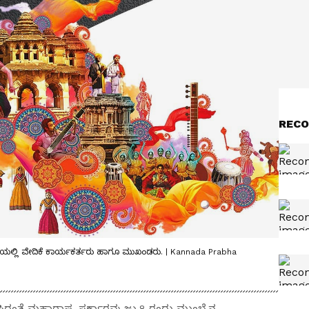
RECO
ಟನೆಯಲ್ಲಿ ವೇದಿಕೆ ಕಾರ್ಯಕರ್ತರು ಹಾಗೂ ಮುಖಂಡರು. | Kannada Prabha
ಿಸಿದಂತೆ ಮಹಾರಾಷ್ಟ್ರ ಸರ್ಕಾರವು ಜು.8 ರಂದು ಮುಂಬೈನ