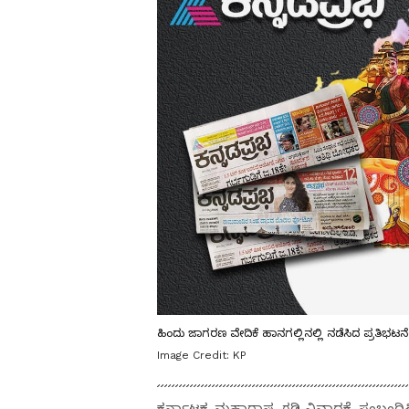
ಹಿಂದು ಜಾಗರಣ ವೇದಿಕೆ ಹಾನಗಲ್ಲಿನಲ್ಲಿ ನಡೆಸಿದ ಪ್ರತಿಭ
Image Credit:
KP
ಕರ್ನಾಟಕ-ಮಹಾರಾಷ್ಟ್ರ ಗಡಿ ವಿವಾದಕ್ಕೆ ಸಂಬಂಧ