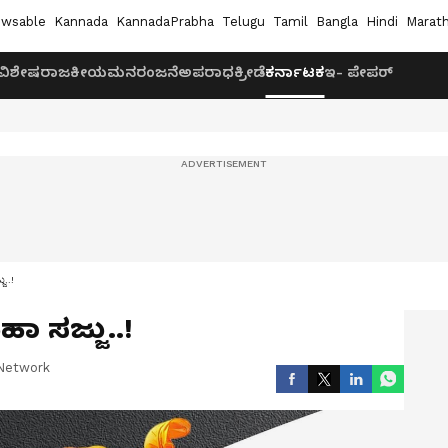
wsable
Kannada
KannadaPrabha
Telugu
Tamil
Bangla
Hindi
Marath
ವಿಶೇಷ
ರಾಜಕೀಯ
ಮನರಂಜನೆ
ಅಪರಾಧ
ಕ್ರೀಡೆ
ಕರ್ನಾಟಕ
ಇ- ಪೇಪರ್
ು..!
ಹಾ ಸಜ್ಜು..!
Network