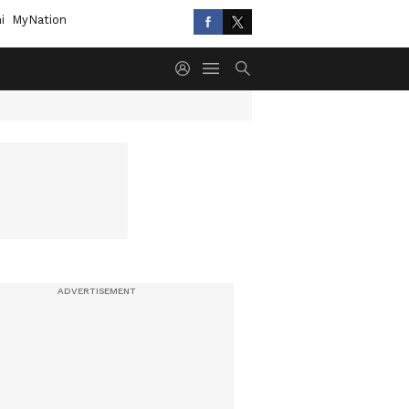
i
MyNation