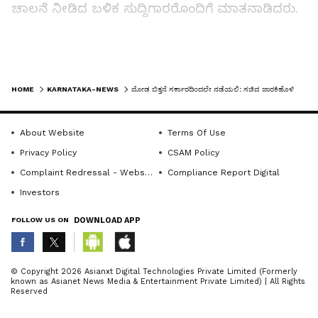
ಚಾಲನೆ ನೀಡಿದ ಬಳಿಕ ಸುದ್ದಿಗಾರರೊಂದಿಗೆ ಮಾತನಾಡಿದರು.
ಹಾವೇರಿಯಲ್ಲಿ ಜಿಲ್ಲೆಯ ಶಾಸಕರ ನೇತೃತ್ವದಲ್ಲಿ ಈ ಹಿಂದೆ ಸಭೆ
ನಡೆಸಿ, ಮೋಡ ಬಿತ್ತನೆ ಕುರಿತು ಚರ್ಚಿಸಲಾಗಿತ್ತು.
LATEST VIDEOS
ಮುಂದುವರಿದ ಭಾಗವಾಗಿ ವಿಶೇಷ ವಿಮಾನದ ಮೂಲಕ
HOME
KARNATAKA-NEWS
ಮೋಡ ಬಿತ್ತನೆ ಸರ್ಕಾರದಿಂದಲೇ ನಡೆಯಲಿ: ಸಚಿವ ಜಾರಕಿಹೊಳಿ
ಮೋಡ ಬಿತ್ತನೆ ಕಾರ್ಯಕ್ಕೆ ಚಾಲನೆ ನೀಡಲಾಗಿದೆ. ಇದು
ಸರ್ಕಾರದ ಕಾರ್ಯಕ್ರಮ ಆಗಬೇಕು ಎನ್ನುವುದು ನಮ್ಮ
About Website
Terms Of Use
ಆಶಯ. ಮಳೆ ಕೊರತೆಯಿಂದ ರೈತರಿಗೆ ಉಂಟಾಗಿರುವ
Privacy Policy
CSAM Policy
ಸಮಸ್ಯೆ ಗಮನದಲ್ಲಿಟ್ಟುಕೊಂಡು ಅಗತ್ಯ ಕ್ರಮ ಕೈಗೊಳ್ಳುವಂತೆ
Complaint Redressal - Website
Compliance Report Digital
ಮುಖ್ಯಮಂತ್ರಿಗೆ ಮನವಿ ಮಾಡಲಾಗಿದೆ ಎಂದರು.
Investors
FOLLOW US ON
DOWNLOAD APP
ಪರಿಹಾರಕ್ಕೆ ಕ್ರಮ:
ABOUT THE AUTHOR
© Copyright 2026 Asianxt Digital Technologies Private Limited (Formerly
ಜೂನ್ ತಿಂಗಳಲ್ಲಿ ಸಮರ್ಪಕ ಮಳೆಯಾಗದ ಕಾರಣ
known as Asianet News Media & Entertainment Private Limited) | All Rights
KannadaprabhaNewsNetwork
K
Reserved
ಮುಂಗಾರು ಬೆಳೆಗಳಿಗೆ ಹಾನಿಯಾಗಿದ್ದು, ಬೆಳೆ ಹಾನಿಯ