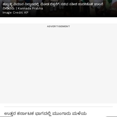
ಹುಬ್ಬಳ್ಳಿ ವಿಮಾನ ನಿಲ್ದಾಣದಲ್ಲಿ ಮೋಡ ಬಿತ್ತನೆಗೆ ಸಚಿವ ಸತೀಶ ಜಾರಕಿಹೊಳಿ ಚಾಲನೆ
ನೀಡಿದರು. | Kannada Prabha
Image Credit:
KP
ಉತ್ತರ ಕರ್ನಾಟಕ ಭಾಗದಲ್ಲಿ ಮುಂಗಾರು ಮಳೆಯ