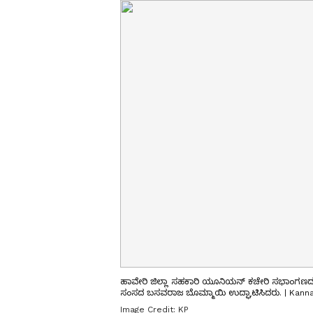
ಹಾವೇರಿ ಜಿಲ್ಲಾ ಸಹಕಾರಿ ಯೂನಿಯನ್ ಕಚೇರಿ ಸಭಾಂಗಣದಲ
ಸಂಸದ ಬಸವರಾಜ ಬೊಮ್ಮಾಯಿ ಉದ್ಘಾಟಿಸಿದರು. | Kann
Image Credit:
KP