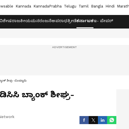
wsable
Kannada
KannadaPrabha
Telugu
Tamil
Bangla
Hindi
Marath
ವಿಶೇಷ
ರಾಜಕೀಯ
ಮನರಂಜನೆ
ಅಪರಾಧ
ಕ್ರೀಡೆ
ಕರ್ನಾಟಕ
ಇ- ಪೇಪರ್
ಿ ಬ್ಯಾಂಕ್ ಶೀಘ್ರ- ಬೊಮ್ಮಾಯಿ
ರ ಡಿಸಿಸಿ ಬ್ಯಾಂಕ್ ಶೀಘ್ರ-
Network