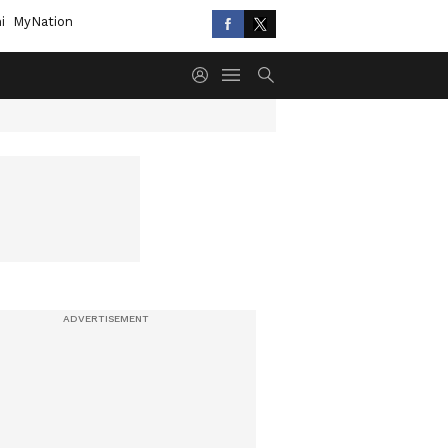
i
MyNation