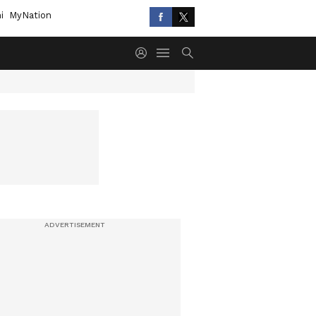
i
MyNation