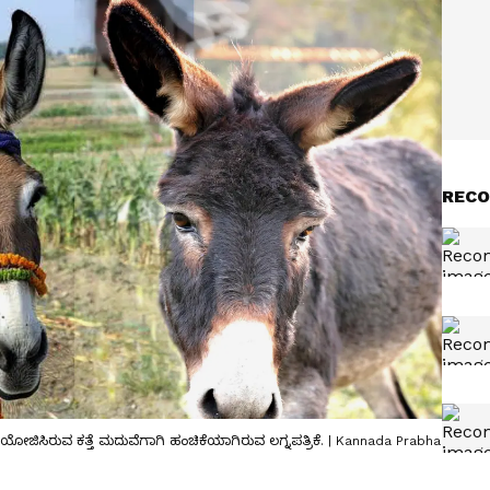
RECO
ಜಿಸಿರುವ ಕತ್ತೆ ಮದುವೆಗಾಗಿ ಹಂಚಿಕೆಯಾಗಿರುವ ಲಗ್ನಪತ್ರಿಕೆ. | Kannada Prabha