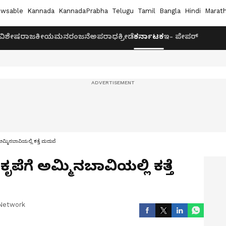
wsable
Kannada
KannadaPrabha
Telugu
Tamil
Bangla
Hindi
Marath
ವಿಶೇಷ
ರಾಜಕೀಯ
ಮನರಂಜನೆ
ಅಪರಾಧ
ಕ್ರೀಡೆ
ಕರ್ನಾಟಕ
ಇ- ಪೇಪರ್
ಮ್ಮಿನಬಾವಿಯಲ್ಲಿ ಕತ್ತೆ ಮದುವೆ
ೆಗೆ ಅಮ್ಮಿನಬಾವಿಯಲ್ಲಿ ಕತ್ತೆ
Network