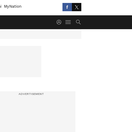
i
MyNation