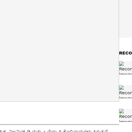
RECO
ಿಕ, ವಿಟಮಿನ್-ಡಿ ಮತ್ತು ಒಮೆಗಾ-೩ ಕೊಬ್ಬಿನಾಮ್ಲಗಳು ಸಿಗುತ್ತವೆ