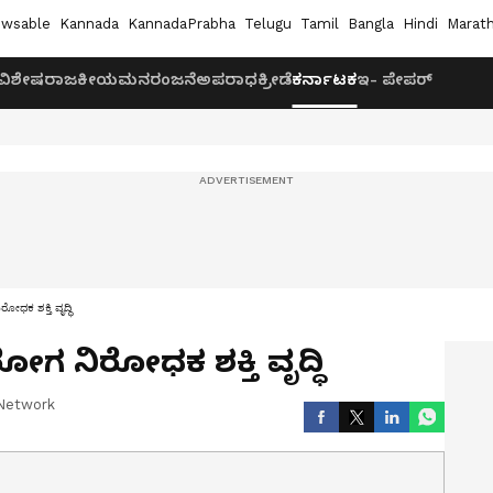
wsable
Kannada
KannadaPrabha
Telugu
Tamil
Bangla
Hindi
Marath
ವಿಶೇಷ
ರಾಜಕೀಯ
ಮನರಂಜನೆ
ಅಪರಾಧ
ಕ್ರೀಡೆ
ಕರ್ನಾಟಕ
ಇ- ಪೇಪರ್
ಕ ಶಕ್ತಿ ವೃದ್ಧಿ
 ನಿರೋಧಕ ಶಕ್ತಿ ವೃದ್ಧಿ
Network