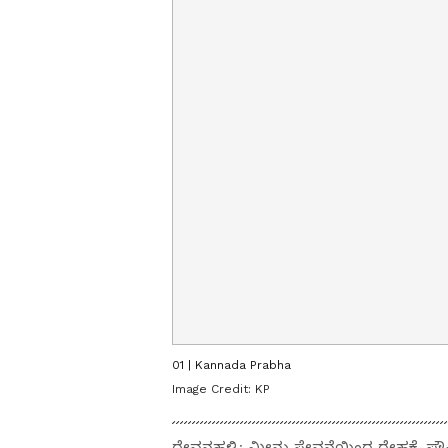
01 | Kannada Prabha
Image Credit:
KP
ದೇವನಹಳ್ಳಿ: ಮೀನು ಸೇವನೆಯಿಂದ ದೇಹಕ್ಕೆ ಪೌಷ್ಟ