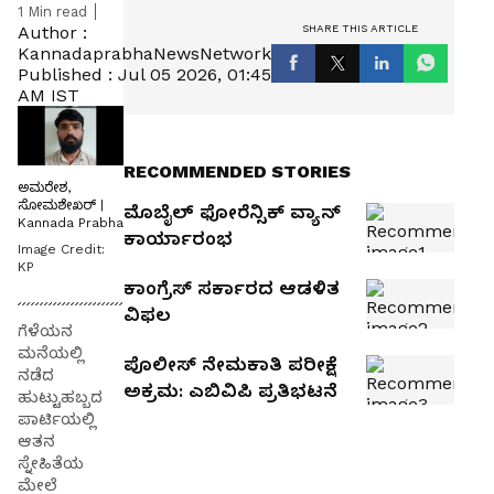
1
Min read
SHARE THIS ARTICLE
Author :
KannadaprabhaNewsNetwork
Published :
Jul 05 2026, 01:45
AM IST
RECOMMENDED STORIES
ಅಮರೇಶ,
ಸೋಮಶೇಖರ್ |
ಮೊಬೈಲ್‌ ಫೋರೆನ್ಸಿಕ್‌ ವ್ಯಾನ್‌
Kannada Prabha
ಕಾರ್ಯಾರಂಭ
Image Credit:
KP
ಕಾಂಗ್ರೆಸ್‌ ಸರ್ಕಾರದ ಆಡಳಿತ
ವಿಫಲ
ಗೆಳೆಯನ
ಮನೆಯಲ್ಲಿ
ಪೊಲೀಸ್ ನೇಮಕಾತಿ ಪರೀಕ್ಷೆ
ನಡೆದ
ಅಕ್ರಮ: ಎಬಿವಿಪಿ ಪ್ರತಿಭಟನೆ
ಹುಟ್ಟುಹಬ್ಬದ
ಪಾರ್ಟಿಯಲ್ಲಿ
ಆತನ
ಸ್ನೇಹಿತೆಯ
ಮೇಲೆ