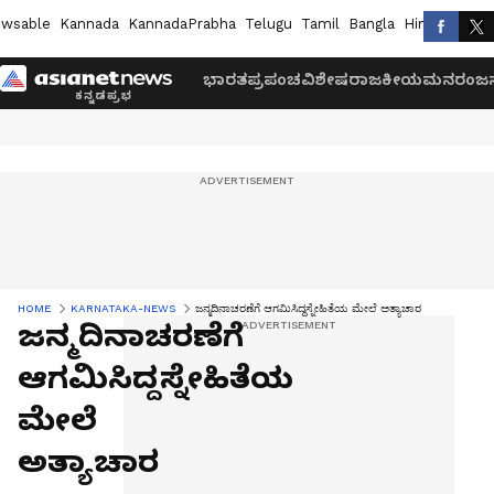
wsable
Kannada
KannadaPrabha
Telugu
Tamil
Bangla
Hindi
Marath
ಭಾರತ
ಪ್ರಪಂಚ
ವಿಶೇಷ
ರಾಜಕೀಯ
ಮನರಂಜನ
HOME
KARNATAKA-NEWS
ಜನ್ಮದಿನಾಚರಣೆಗೆ ಆಗಮಿಸಿದ್ದಸ್ನೇಹಿತೆಯ ಮೇಲೆ ಅತ್ಯಾಚಾರ
ಜನ್ಮದಿನಾಚರಣೆಗೆ
ಆಗಮಿಸಿದ್ದಸ್ನೇಹಿತೆಯ
ಮೇಲೆ
ಅತ್ಯಾಚಾರ