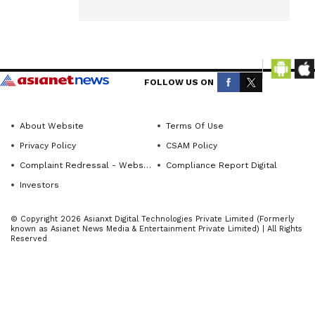
ಪಾರ್ಟಿಯಲ್ಲಿ
ನ್ಯೂಸ್)—
ಆತನ
breaking
ಸ್ನೇಹಿತೆಯ
headlines,
ಮೇಲೆ
politics,
FOLLOW US ON
ಅತ್ಯಾಚಾರ
local
ಎಸಗಿದ ವ್ಯಕ್ತಿ
developments,
crime
ಹಾಗೂ ಕೃತ್ಯಕ್ಕೆ
About Website
Terms Of Use
reports,
ಸಹಚರಿಸಿದ್ದ
Privacy Policy
CSAM Policy
district
ನಾಲ್ವರು
Complaint Redressal - Website
Compliance Report Digital
updates,
ಸೇರಿದಂತೆ 5
Investors
civic
ಆರೋಪಿಗಳನ್
issues
© Copyright 2026 Asianxt Digital Technologies Private Limited (Formerly
ನು
known as Asianet News Media & Entertainment Private Limited) | All Rights
and
Reserved
ತಲಘಟ್ಟಪುರ
more.
ಠಾಣೆ
Stay
ಪೊಲೀಸರು
informed
ಬಂಧಿಸಿದ್ದಾರೆ.
with