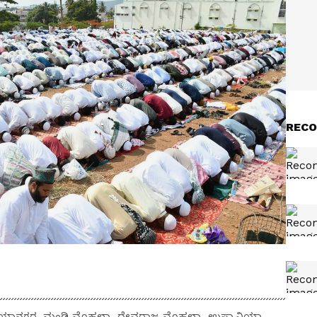
RECO
ೌಸಿಯಾನಗರ, ಮಂಡಿ ಮೊಹಲ್ಲಾ, ದೇವರಾಜ ಮೊಹಲ್ಲಾ, ಉಸ್ಮಾನಿಯಾ