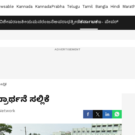
wsable
Kannada
KannadaPrabha
Telugu
Tamil
Bangla
Hindi
Marath
ವಿಶೇಷ
ರಾಜಕೀಯ
ಮನರಂಜನೆ
ಅಪರಾಧ
ಕ್ರೀಡೆ
ಕರ್ನಾಟಕ
ಇ- ಪೇಪರ್
ಲ್ಲಿಕೆ
ಾರ್ಥನೆ ಸಲ್ಲಿಕೆ
Network