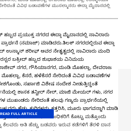
ರೆ ಸೇರಿದಂತೆ ವಿವಿಧ ಬಡಾವಣೆಗಳ ಮುಸಲ್ಮಾನರು ಈದ್ಗಾ ಮೈದಾನದಲ್ಲಿ
್ ಹಬ್ಬದ ಪ್ರಯುಕ್ತ ನಗರದ ಈದ್ಗಾ ಮೈದಾನದಲ್ಲಿ ಸಾವಿರಾರು
್ರಾರ್ಥನೆ (ನಮಾಜ್) ಮಾಡಿದರು.ತಿಲಕ್‌ ನಗರದಲ್ಲಿರುವ ಈದ್ಗಾ
 ಉಸ್ಮಾನ್ ಶರೀಫ್ ಅವರ ನೇತೃತ್ವದಲ್ಲಿ ಸಾವಿರಾರು ಮಂದಿ
ಪರಸ್ಪರ ಬಕ್ರೀದ್ ಹಬ್ಬದ ಶುಭಾಶಯ ವಿನಿಮಯ
 ರಾಜೀವ್‌ ನಗರ, ಗೌಸಿಯಾನಗರ, ಮಂಡಿ ಮೊಹಲ್ಲಾ, ದೇವರಾಜ
 ಮೊಹಲ್ಲಾ, ಕೆಸರೆ, ಹಳೆಕೆಸರೆ ಸೇರಿದಂತೆ ವಿವಿಧ ಬಡಾವಣೆಗಳ
ಶಗೊಂಡು, ಸರ್ಖಾಜಿ ವಿಶೇಷ ಸಂದೇಶ ನೀಡುತ್ತಿದ್ದಂತೆ
ರ್ಥನೆಯಲ್ಲಿ ಶಾಸಕ ತನ್ವೀರ್‌ ಸೇಠ್, ಮಾಜಿ ಮೇಯರ್ ಗಳು, ನಗರ
ಗಳ ಮುಖಂಡರು ಸೇರಿದಂತೆ ಹಲವು ಗಣ್ಯರು ಪ್ರಾರ್ಥನೆಯಲ್ಲಿ
ಉಳ್ಳವರು ಹೆಚ್ಚು ಕುರಿಗಳನ್ನು ಕತ್ತರಿಸಿ, ಮೂರು ಭಾಗವನ್ನಾಗಿ ಮಾಡಿ
READ FULL ARTICLE
ತೊಂದು ಭಾಗ ನೆಂಟರು, ಸಂಬಂಧಿಕರಿಗೆ ಕೊಟ್ಟು ಮತ್ತೊಂದು
 ಕೆಲವರು ಅತಿ ಹೆಚ್ಚು ಬಡವರು ಇರುವ ಕಡೆಗಳಿಗೆ ತೆರಳಿ ದಾನ