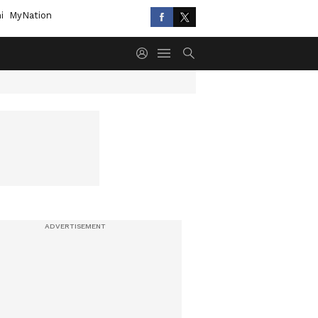
i
MyNation