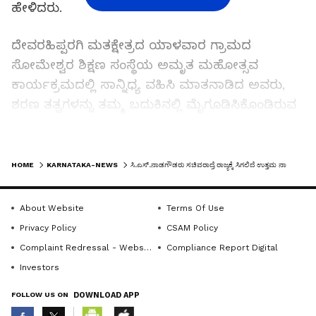
ಹೇಳಿದರು.
ದೇವರಹಿಪ್ಪರಗಿ ಮತಕ್ಷೇತ್ರದ ಯಾಳವಾರ ಗ್ರಾಮದ
ಸೋಮೇಶ್ವರ ಶಿಕ್ಷಣ ಸಂಸ್ಥೆಯ ಅಮೃತ ಮಹೋತ್ಸವ
ಕಾರ್ಯಕ್ರಮದಲ್ಲಿ ಸಾನ್ನಿಧ್ಯ ವಹಿಸಿ ಮಾತನಾಡಿದ ಅವರು,
ಶರಣ ತತ್ವಗಳನ್ನು ತಮ್ಮ ಬದುಕಿನಲ್ಲಿ ಮೈಗೂಡಿಸಿಕೊಂಡಿರುವ
ಅಪ್ಪಾಜಿ ಅವರು ಶುದ್ಧ ಹಸ್ತದ, ಜನಪರ ರಾಜಕಾರಣಿಯಾಗಿ
ಹೆಸರುವಾಸಿಯಾಗಿದ್ದಾರೆ ಎಂದು ಮೆಚ್ಚುಗೆ ವ್ಯಕ್ತಪಡಿಸಿದರು.
LATEST VIDEOS
HOME
KARNATAKA-NEWS
ಸಿ.ಎಸ್‌.ನಾಡಗೌಡರು ಸಚಿವರಾದ್ರೆ ರಾಜ್ಯಕ್ಕೆ ಸಿಗಲಿದೆ ಉತ್ತಮ ನಾಯಕತ್ವ
ಸಿ.ಎಸ್. ನಾಡಗೌಡರು ಪ್ರತಿಷ್ಠಿತ ಬಲದಿನ್ನಿ ರಾಜಮನೆತನದ
ಕುಟುಂಬದವರಾಗಿದ್ದು, ಸಾರ್ವಜನಿಕ ಜೀವನದಲ್ಲಿ ಅಪಾರ
About Website
Terms Of Use
ಅನುಭವ ಹೊಂದಿದ್ದಾರೆ. ಇಂತಹ ಹಿರಿಯ ಹಾಗೂ ಅನುಭವಿ
Privacy Policy
CSAM Policy
ನಾಯಕರಿಗೆ ಸಚಿವ ಸ್ಥಾನ ನೀಡಿದರೆ ಸಕಲ ಜನಾಂಗಕ್ಕೂ
Complaint Redressal - Website
Compliance Report Digital
ನ್ಯಾಯ ದೊರೆಯುವ ರೀತಿಯ ಆಡಳಿತ ನೀಡಲು
Investors
ಸಾಧ್ಯವಾಗುತ್ತದೆ ಎಂದು ಶ್ರೀಗಳು ಅಭಿಪ್ರಾಯಪಟ್ಟರು.
FOLLOW US ON
DOWNLOAD APP