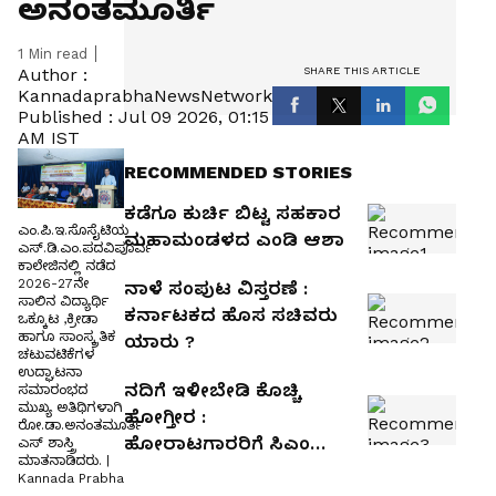
ಅನಂತಮೂರ್ತಿ
1
Min read
SHARE THIS ARTICLE
Author :
KannadaprabhaNewsNetwork
Published :
Jul 09 2026, 01:15
AM IST
RECOMMENDED STORIES
ಕಡೆಗೂ ಕುರ್ಚಿ ಬಿಟ್ಟ ಸಹಕಾರ
ಎಂ.ಪಿ.ಇ.ಸೊಸೈಟಿಯ
ಮಹಾಮಂಡಳದ ಎಂಡಿ ಆಶಾ
ಎಸ್.ಡಿ.ಎಂ.ಪದವಿಪೂರ್ವ
ಕಾಲೇಜಿನಲ್ಲಿ ನಡೆದ
2026-27ನೇ
ನಾಳೆ ಸಂಪುಟ ವಿಸ್ತರಣೆ :
ಸಾಲಿನ ವಿದ್ಯಾರ್ಥಿ
ಕರ್ನಾಟಕದ ಹೊಸ ಸಚಿವರು
ಒಕ್ಕೂಟ ,ಕ್ರೀಡಾ
ಹಾಗೂ ಸಾಂಸ್ಕ್ರತಿಕ
ಯಾರು ?
ಚಟುವಟಿಕೆಗಳ
ಉದ್ಘಾಟನಾ
ನದಿಗೆ ಇಳೀಬೇಡಿ ಕೊಚ್ಚಿ
ಸಮಾರಂಭದ
ಮುಖ್ಯ ಅತಿಥಿಗಳಾಗಿ
ಹೋಗ್ತೀರ :
ರೋ.ಡಾ.ಅನಂತಮೂರ್ತಿ
ಹೋರಾಟಗಾರರಿಗೆ ಸಿಎಂ
ಎಸ್ ಶಾಸ್ತ್ರಿ
ಮಾತನಾಡಿದರು. |
ಎಚ್ಚರಿಕೆ
Kannada Prabha