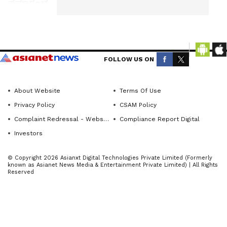
ಸಮಾರಂಭ
ಕನ್ನಡಪ್ರಭ
ವಾರ್ತೆ
Get the
ಹೊನ್ನಾವರ
latest
FOLLOW US ON
news
ಹುದ್ದೆ ಬೇಕು
from
ಜವಾಬ್ದಾರಿ
across
About Website
Terms Of Use
ಬೇಡ ಎನ್ನುವ
Karnataka
Privacy Policy
CSAM Policy
ಮನೋಭಾವ
(ಕರ್ನಾಟಕ
Complaint Redressal - Website
Compliance Report Digital
ದವರು
ನ್ಯೂಸ್)—
Investors
ಹೆಚ್ಚಾಗುತ್ತಿದ್ದಾ
breaking
ರೆ. ನಮ್ಮ
headlines,
© Copyright 2026 Asianxt Digital Technologies Private Limited (Formerly
known as Asianet News Media & Entertainment Private Limited) | All Rights
ಮೂಲ
politics,
Reserved
local
ಗುಣಲಕ್ಷಣಗಳ
developments,
ಬಗ್ಗೆ ಅರಿವನ್ನು
crime
ಹೊಂದಿರಬೇಕು
reports,
. ಸಾಮಾನ್ಯ