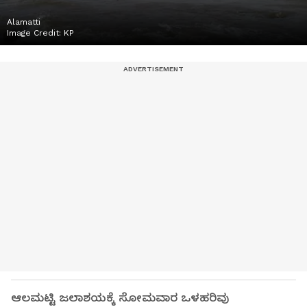
Alamatti
Image Credit:
KP
ಆಲಮಟ್ಟಿ ಜಲಾಶಯಕ್ಕೆ ಸೋಮವಾರ ಒಳಹರಿವು