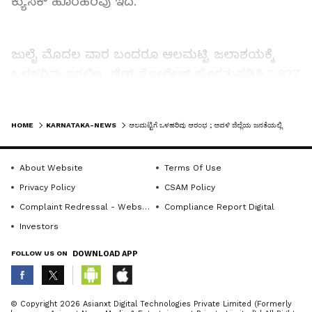
ಕ್ಯುಸೆಕ್ ಹೊರಹರಿವು ಇದೆ.
ಜುಲೈ ಮೊದಲ ವಾರ ಬಂದರೂ ಆಲಮಟ್ಟಿ ಜಲಾಶಯಕ್ಕೆ
ಒಳಹರಿವು ಇರಲಿಲ್ಲ. ಡೆಡ್ ಸ್ಟೋರೇಜ್ ಹೊರತುಪಡಿಸಿ 2.927
ಟಿಎಂಸಿ ನೀರು ಮಾತ್ರ ಲಭ್ಯವಿತ್ತು. ಕೆಲ ದಿನಗಳು ಕಳೆದಿದ್ದರೆ
ಅವಳಿ ಜಿಲ್ಲೆಯಲ್ಲಿ ಕುಡಿವ ನೀರಿಗೆ ತೊಂದರೆಯಾಗುವ ಸಾಧ್ಯತೆ
LATEST VIDEOS
HOME
KARNATAKA-NEWS
ಆಲಮಟ್ಟಿಗೆ ಒಳಹರಿವು ಆರಂಭ ; ಅವಳಿ ಜಿಲ್ಲೆಯ ಜನತೆಯಲ್ಲಿ ಸಂಭ್ರಮ
ಇತ್ತು. ಆದರೆ ಮಹಾರಾಷ್ಟ್ರ ಪಶ್ಚಿಮಘಟ್ಟ ಪ್ರದೇಶ ಹಾಗೂ
ಬೆಳಗಾವಿ ಭಾಗದಲ್ಲಿ ಭಾರೀ ಮಳೆಯಾಗುತ್ತಿರುವ ಕಾರಣ
About Website
Terms Of Use
ಸೋಮವಾರದಿಂದ ಆಲಮಟ್ಟಿ ಜಲಾಶಯಕ್ಕೆ ಒಳಹರಿವು
Privacy Policy
CSAM Policy
ಆರಂಭವಾಗಿರುವುದು ಅವಳಿ ಜಿಲ್ಲೆಯ ಕೃಷ್ಣಾ ಅಚ್ಚುಕಟ್ಟು
Complaint Redressal - Website
Compliance Report Digital
ಪ್ರದೇಶದ ಗ್ರಾಮಗಳ ಜನರಲ್ಲಿ ಸಂಭ್ರಮ ಮನೆಮಾಡಿದೆ.
Investors
FOLLOW US ON
DOWNLOAD APP
Related Articles
ABOUT THE AUTHOR
© Copyright 2026 Asianxt Digital Technologies Private Limited (Formerly