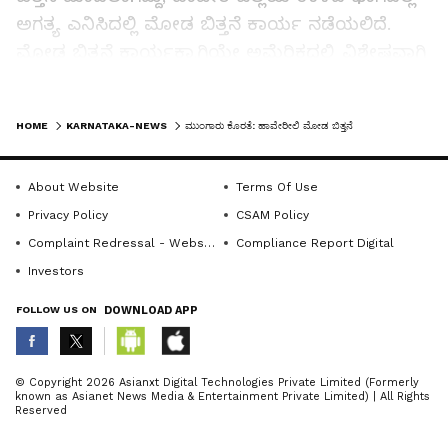
ಅಗತ್ಯ ಎನಿಸಿದಲ್ಲಿ ಮೋಡ ಬಿತ್ತನೆ ಕಾರ್ಯ ನಡೆಯಲಿದೆ.
ಮೋಡ ಬಿತ್ತನೆ ಕಾರ್ಯಕ್ಕಾಗಿಯೇ ಅಮೆರಿಕದಲ್ಲಿ ವಿಶೇಷವಾಗಿ
ಸಿದ್ಧಪಡಿಸಲಾದ ಅತ್ಯಾಧುನಿಕ ವಿಮಾನವನ್ನು
ಬಳಸಲಾಗುತ್ತಿದ್ದು, ಪೈಲಟ್‌ಗಳಿಗೆ ವಿಶೇಷ ತರಬೇತಿ ಸಹ
LATEST VIDEOS
HOME
KARNATAKA-NEWS
ಮುಂಗಾರು ಕೊರತೆ: ಹಾವೇರೀಲಿ ಮೋಡ ಬಿತ್ತನೆ
ನೀಡಲಾಗಿದೆ. ಮಳೆ ತರುವ ಮೋಡಗಳು ಸೂಕ್ತ
ಪ್ರಮಾಣದಲ್ಲಿದ್ದಾಗ ಮಾತ್ರ ಬಿತ್ತನೆ ಪ್ರಕ್ರಿಯೆ
About Website
Terms Of Use
ಯಶಸ್ವಿಯಾಗುವುದರಿಂದ, ಹವಾಮಾನದ ಮೇಲೆ ನಿಗಾ ಇಟ್ಟು
Privacy Policy
CSAM Policy
ಕಾರ್ಯಾಚರಣೆ ನಡೆಸಲು ತಂಡ ಸಜ್ಜಾಗಿದೆ.
Complaint Redressal - Website
Compliance Report Digital
Investors
Related Articles
FOLLOW US ON
DOWNLOAD APP
ಬರಗಾಲ ಎದುರಿಸಲು ಸರ್ಕಾರ ಸಿದ್ಧ:
ABOUT THE AUTHOR
ಕೆ.ಎಚ್‌.ಮುನಿಯಪ್ಪ
© Copyright 2026 Asianxt Digital Technologies Private Limited (Formerly
known as Asianet News Media & Entertainment Private Limited) | All Rights
KannadaprabhaNewsNetwork
K
Reserved
ಸರ್ಕಾರ ಬಿಟ್ಟರೂ ಮಾಯಕಾರ ಮಹದೇವ
ಬಿಡುವುದಿಲ್ಲ...