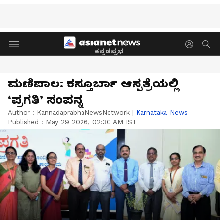
ಕನ್ನಡಪ್ರಭ
ಮಣಿಪಾಲ: ಕಸ್ತೂರ್ಬಾ ಆಸ್ಪತ್ರೆಯಲ್ಲಿ
‘ಪ್ರಗತಿ’ ಸಂಪನ್ನ
Author :
KannadaprabhaNewsNetwork
|
Karnataka-News
Published :
May 29 2026, 02:30 AM IST