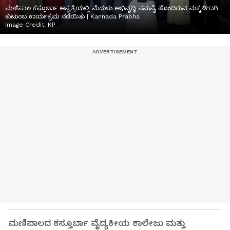
ಮಣಿಪಾಲ ಕಸ್ತೂರ್ಬಾ ಆಸ್ಪತ್ರೆಯಲ್ಲಿ ಮೆದುಳು ಅಭಿವೃದ್ಧಿ ಸಮಸ್ಯೆ ಹೊಂದಿರುವ ಮಕ್ಕಳಿಗಾಗಿ
ಕುಟುಂಬ ಕಾರ್ಯಕ್ರಮ ನಡೆಯಿತು | Kannada Prabha
Image Credit:
KP
ಮಣಿಪಾಲದ ಕಸ್ತೂರ್ಬಾ ವೈದ್ಯಕೀಯ ಕಾಲೇಜು ಮತ್ತು