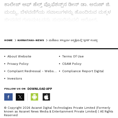
ಕಾಲೇಜ್ ಆಫ್ ಹೆಲ್ತ್ ಪ್ರೊಫೆಶನ್ಸ್‌ನ ಡೀನ್ ಡಾ. ಅರುಣ್ ಜಿ.
ಮಯ್ಯ, ಬೆಳವಣಿಗೆಯ ಸವಾಲುಗಳನ್ನು ಹೊಂದಿರುವ ಮಕ್ಕಳ
ಜೀವನದ ಗುಣಮಟ್ಟವನ್ನು ಸುಧಾರಿಸುವಲ್ಲಿ ಆರೋಗ್ಯ
ವೃತ್ತಿಪರರು ಮತ್ತು ಆರೈಕೆದಾರರಿಂದ ಸಂಘಟಿತ ಬೆಂಬಲವು
ಪ್ರಮುಖ ಪಾತ್ರ ವಹಿಸುತ್ತದೆ ಎಂದು ಅವರು
LATEST VIDEOS
HOME
KARNATAKA-NEWS
ಮಣಿಪಾಲ: ಕಸ್ತೂರ್ಬಾ ಆಸ್ಪತ್ರೆಯಲ್ಲಿ ‘ಪ್ರಗತಿ’ ಸಂಪನ್ನ
ಅಭಿಪ್ರಾಯಪಟ್ಟರು.ಕಸ್ತೂರ್ಬಾ ಆಸ್ಪತ್ರೆಯ ವೈದ್ಯಕೀಯ
ಅಧೀಕ್ಷಕ ಡಾ. ಅವಿನಾಶ್ ಶೆಟ್ಟಿ, “ಪ್ರಗತಿ”ಯಂತಹ ಜಾಗೃತಿ
About Website
Terms Of Use
ಕಾರ್ಯಕ್ರಮಗಳು ಪೋಷಕರು ಮೆದುಳು ಬೆಳವಣಿಗೆ ಸಮಸ್ಯೆ
Privacy Policy
CSAM Policy
ಹೊಂದಿರುವ ಮಕ್ಕಳ ಅಗತ್ಯಗಳನ್ನು ಚೆನ್ನಾಗಿ
Complaint Redressal - Website
Compliance Report Digital
ಅರ್ಥಮಾಡಿಕೊಳ್ಳಲು ಮತ್ತು ಸಕಾಲಿಕ ಚಿಕಿತ್ಸೆಯ ಮೂಲಕ
Investors
ಸಮಾಜದ ಸ್ವೀಕಾರವನ್ನು ಪ್ರೋತ್ಸಾಹಿಸಲು ಸಹಾಯ
ಮಾಡುತ್ತದೆ ಎಂದು ಹೇಳಿದರು.ಕಾರ್ಯಕ್ರಮದ ಅಧ್ಯಕ್ಷತೆ
FOLLOW US ON
DOWNLOAD APP
ವಹಿಸಿದ್ದ ಮಾಹೆ ಬೋಧನಾ ಆಸ್ಪತ್ರೆಗಳ ಸಿಒಒ ಡಾ.
ಸುಧಾಕರ್ ಕಂಟಿಪುಡಿ ಅವರು, ನ್ಯೂರೋಡೆವಲಪ್ ಮೆಂಟಲ್
ABOUT THE AUTHOR
© Copyright 2026 Asianxt Digital Technologies Private Limited (Formerly
ಕ್ಲಿನಿಕ್ ಒದಗಿಸುವ ಸಮರ್ಪಿತ ಸೇವೆಗಳನ್ನು ಶ್ಲಾಘಿಸಿದರು
known as Asianet News Media & Entertainment Private Limited) | All Rights
KannadaprabhaNewsNetwork
K
Reserved