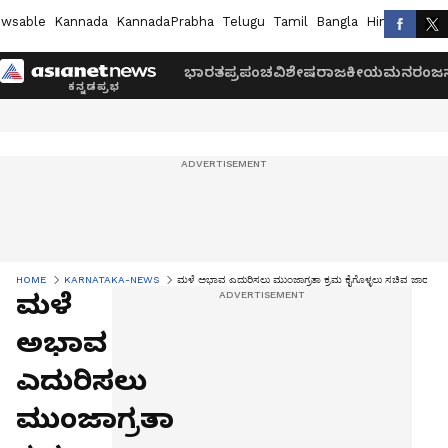
wsable
Kannada
KannadaPrabha
Telugu
Tamil
Bangla
Hindi
Marath
ಭಾರತ
ಪ್ರಪಂಚ
ವಿಶೇಷ
ರಾಜಕೀಯ
ಮನರಂಜನ
HOME
KARNATAKA-NEWS
ಮಳೆ ಅಭಾವ ಎದುರಿಸಲು ಮುಂಜಾಗ್ರತಾ ಕ್ರಮ ಕೈಗೊಳ್ಳಲು ಸಚಿವ ಜಾರಕಿಹ
ಮಳೆ
ಅಭಾವ
ಎದುರಿಸಲು
ಮುಂಜಾಗ್ರತಾ