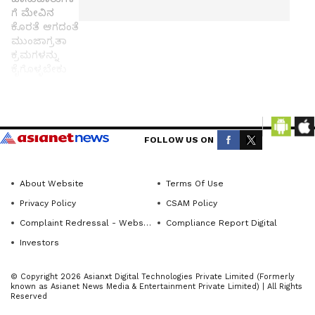
ಗೆ ಮೇವಿನ
ಕೊರತೆ ಆಗದಂತೆ
ಮುಂಜಾಗ್ರತಾ
ಕ್ರಮಗಳನ್ನು
ಕೈಗೊಳ್ಳಬೇಕು
ಎಂದು
ಲೋಕೋಪ
ಯೋಗಿ ಹಾಗೂ
Get the
ಜಿಲ್ಲಾ ಪ್ರಕೃತಿ
ವಿಕೋಪ
latest
FOLLOW US ON
ನಿರ್ವಹಣಾ
news
ಮೇಲುಸ್ತುವಾರಿ
from
ಸಚಿವ ಸತೀಶ
About Website
Terms Of Use
across
ಜಾರಕಿಹೊಳಿ
Privacy Policy
CSAM Policy
ಅವರು
Karnataka
ಅಧಿಕಾರಿಗಳಿಗೆ
Complaint Redressal - Website
Compliance Report Digital
(ಕರ್ನಾಟಕ
ಸೂಚನೆ
Investors
ನ್ಯೂಸ್)—
ನೀಡಿದರು.
breaking
© Copyright 2026 Asianxt Digital Technologies Private Limited (Formerly
headlines,
ಹಾವೇರಿ:
known as Asianet News Media & Entertainment Private Limited) | All Rights
Reserved
politics,
ಪ್ರಸ್ತುತ