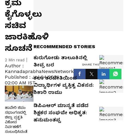
ಕ್ರಮ
ಕೈಗೊಳ್ಳಲು
ಸಚಿವ
ಜಾರಕಿಹೊಳಿ
ಸೂಚನೆ
RECOMMENDED STORIES
ಕುರುಗೋಡು ತಾಲೂಕಿನಲ್ಲಿ
2
Min read
ತೀವ್ರ ಬರ
SHARE THIS ARTICLE
Author :
KannadaprabhaNewsNetwork
Published :
Jul 04 2026,
ಕಲಾ ತರಬೇತಿಯಿಂದ
02:00 AM IST
ವಿದ್ಯಾರ್ಥಿಗಳ ವ್ಯಕ್ತಿತ್ವ ವಿಕಸನ:
ಶಿಕಾರಿ ರಾಮು
ಡಿಪಿಎಆರ್ ಮಾನ್ಯತೆ ಪಡೆದ
ಹಾವೇರಿ ಜಿಪಂ
ಶಿಕ್ಷಕರ ಸಂಘವೇ ಅಧಿಕೃತ:
ಸಭಾಂಗಣದಲ್ಲಿ
ಜಿಲ್ಲಾ ಪ್ರಕೃತಿ
ಹನುಮಂತಪ್ಪ
ವಿಕೋಪ
ನಿರ್ವಹಣೆಗೆ
ಸಂಬಂಧಿಸಿದಂತೆ