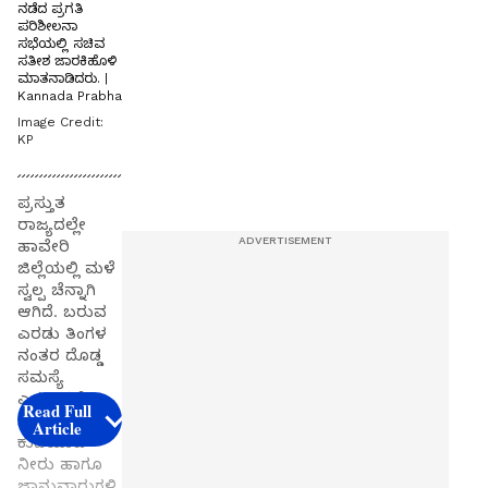
ನಡೆದ ಪ್ರಗತಿ
ಪರಿಶೀಲನಾ
ಸಭೆಯಲ್ಲಿ ಸಚಿವ
ಸತೀಶ ಜಾರಕಿಹೊಳಿ
ಮಾತನಾಡಿದರು. |
Kannada Prabha
Image Credit:
KP
ಪ್ರಸ್ತುತ
ರಾಜ್ಯದಲ್ಲೇ
ಹಾವೇರಿ
ಜಿಲ್ಲೆಯಲ್ಲಿ ಮಳೆ
ಸ್ವಲ್ಪ ಚೆನ್ನಾಗಿ
ಆಗಿದೆ. ಬರುವ
ಎರಡು ತಿಂಗಳ
ನಂತರ ದೊಡ್ಡ
ಸಮಸ್ಯೆ
ಎದುರಿಸಬೇಕಾ
Read Full
ಗುತ್ತದೆ. ಹಾಗಾಗಿ
Article
ಕುಡಿಯುವ
ನೀರು ಹಾಗೂ
ಜಾನುವಾರುಗಳಿ