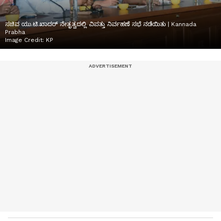
ಸಚಿವ ಯು.ಟಿ.ಖಾದರ್‌ ನೇತೃತ್ವದಲ್ಲಿ ವಿಪತ್ತು ನಿರ್ವಹಣೆ ಸಭೆ ನಡೆಯಿತು | Kannada
Prabha
Image Credit:
KP