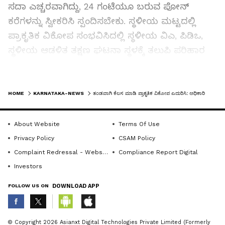
ಸದಾ ಎಚ್ಚರವಾಗಿದ್ದು, 24 ಗಂಟೆಯೂ ಬರುವ ಪೋನ್‌
ಕರೆಗಳನ್ನು ಸ್ವೀಕರಿಸಿ ಸ್ಪಂದಿಸಬೇಕು. ಸ್ಥಳೀಯ ಮಟ್ಟದಲ್ಲಿ
ಪ್ರಾಕೃತಿಕ ವಿಕೋಪ ಸಂಭವಿಸಿದಲ್ಲಿ ಸ್ಥಳೀಯ ವಿಎ, ಪಿಡಿಒ,
ಸ್ಥಳೀಯ ಆಡಳಿತ ತಕ್ಷಣ ಘಟನಾ ಸ್ಥಳಕ್ಕೆ ತಲುಪಿ ಪರಿಹಾರ
ಕಾರ್ಯ ಕೈಗೊಳ್ಳಬೇಕು. ಹಾಗೂ ಹಾನಿಯಾಗಿ ತಕ್ಷಣದ ತುರ್ತು
ಪರಿಹಾರ ವಿತರಿಸಬೇಕು. ಮೆಸ್ಕಾಂ, ತೋಟಗಾರಿಕೆ, ಕೃಷಿ
LATEST VIDEOS
ಇಲಾಖೆ, ಹೆದ್ದಾರಿ ಇಲಾಖೆ, ಎಂಜೀನಿಯರಿಂಗ್‌ ವಿಭಾಗ
HOME
KARNATAKA-NEWS
ತಂಡವಾಗಿ ಕೆಲಸ ಮಾಡಿ ಪ್ರಾಕೃತಿಕ ವಿಕೋಪ ಎದುರಿಸಿ: ಅಧಿಕಾರಿಗಳಿಗೆ ಖಾದರ್‌ ಸೂಚನೆ
ಇಲಾಖೆ, ನಗರಾಭಿವೃದ್ಧಿ ಸೇರಿದಂತೆ ಎಲ್ಲ ಇಲಾಖೆಗಳು
ಸಮನ್ವಯದಿಂದ ತಂಡವಾಗಿ ಕೆಲಸ ಮಾಡಿ ಎಂದು
About Website
Terms Of Use
ಸೂಚಿಸಿದರು.
Privacy Policy
CSAM Policy
ಅನುದಾನದ ಕೊರತೆ ಇಲ್ಲ:
Complaint Redressal - Website
Compliance Report Digital
ದ.ಕ.ಜಿಲ್ಲಾಧಿಕಾರಿ ದರ್ಶನ್‌ ಮಾತನಾಡಿ, ಪ್ರಾಕೃತಿಕ
Investors
ವಿಕೋಪಕ್ಕೆ ಸಂಬಂಧಿಸಿದಂತೆ ಜಿಲ್ಲೆಯಲ್ಲಿ 1.5 ಕೋಟಿ ರು. ಇದೆ.
FOLLOW US ON
DOWNLOAD APP
ತಾಲೂಕುಗಳಿಗೆ ಒಟ್ಟು 3.74 ಕೋಟಿ ರು. ಹಂಚಲಾಗಿದೆ ಎಂದು
ಮಾಹಿತಿ ನೀಡಿದರು. ಯು.ಟಿ.ಖಾದರ್‌ ಮಾತನಾಡಿ, ಪ್ರಾಕೃತಿಕ
ABOUT THE AUTHOR
© Copyright 2026 Asianxt Digital Technologies Private Limited (Formerly