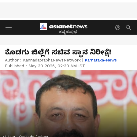
ಕನ್ನಡಪ್ರಭ
ಕೊಡಗು ಜಿಲ್ಲೆಗೆ ಸಚಿವ ಸ್ಥಾನ ನಿರೀಕ್ಷೆ!
Author :
KannadaprabhaNewsNetwork
|
Karnataka-News
Published :
May 30 2026, 02:30 AM IST
ಧರ್ಮಜ | Kannada Prabha