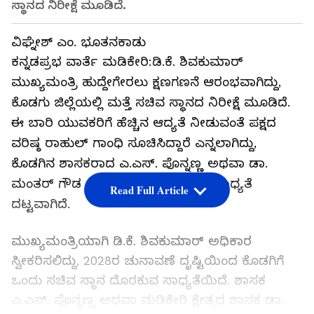
ಸ್ಥಾನದ ನಿರೀಕ್ಷೆ ಮೂಡಿದೆ.
ವಿಘ್ನೇಶ್ ಎಂ. ಭೂತನಕಾಡು
ಕನ್ನಡಪ್ರಭ ವಾರ್ತೆ ಮಡಿಕೇರಿ:ಡಿ.ಕೆ. ಶಿವಕುಮಾರ್
ಮುಖ್ಯಮಂತ್ರಿ ಹುದ್ದೇಗೇರಲು ಕ್ಷಣಗಣನೆ ಆರಂಭವಾಗಿದ್ದು,
ಕೊಡಗು ಜಿಲ್ಲೆಯಲ್ಲಿ ಮತ್ತೆ ಸಚಿವ ಸ್ಥಾನದ ನಿರೀಕ್ಷೆ ಮೂಡಿದೆ.
ಈ ಬಾರಿ ಯುವಕರಿಗೆ ಹೆಚ್ಚಿನ ಆದ್ಯತೆ ನೀಡುವಂತೆ ಪಕ್ಷದ
ವರಿಷ್ಠ ರಾಹುಲ್ ಗಾಂಧಿ ಸೂಚಿಸಿದ್ದಾರೆ ಎನ್ನಲಾಗಿದ್ದು,
ಕೊಡಗಿನ ಶಾಸಕರಾದ ಎ.ಎಸ್. ಪೊನ್ನಣ್ಣ ಅಥವಾ ಡಾ.
ಮಂತರ್ ಗೌಡ ಅವರಿಗೆ ಮಂತ್ರಿಗಿರಿ ಸಿಗುವ ಸಾಧ್ಯತೆ
Read Full Article
ದಟ್ಟವಾಗಿದೆ.
ಮುಖ್ಯಮಂತ್ರಿಯಾಗಿ ಡಿ.ಕೆ. ಶಿವಕುಮಾರ್ ಅಧಿಕಾರ
ಸ್ವೀಕರಿಸಲಿದ್ದು, 2028ರ ಚುನಾವಣೆ ದೃಷ್ಟಿಯಿಂದ ಕೊಡಗಿಗೆ
ಒಂದು ಸಚಿವ ಸ್ಥಾನ ದೊರಕುವ ಸಾಧ್ಯತೆಯಿದೆ. ಶಾಸಕ
ಎ.ಎಸ್. ಪೊನ್ನಣ್ಣ ಅಥವಾ ಮಡಿಕೇರಿ ಕ್ಷೇತ್ರದ ಶಾಸಕ ಡಾ.