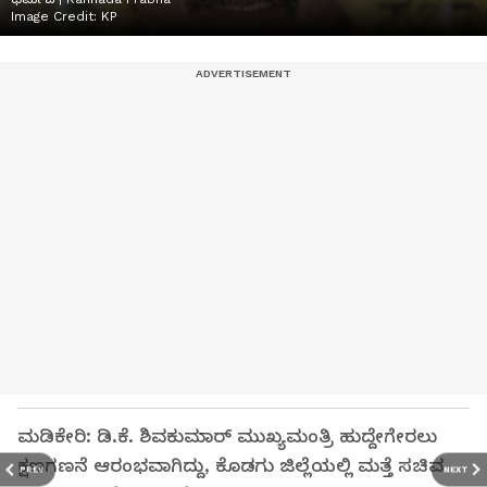
Image Credit:
KP
ಮಡಿಕೇರಿ: ಡಿ.ಕೆ. ಶಿವಕುಮಾರ್ ಮುಖ್ಯಮಂತ್ರಿ ಹುದ್ದೇಗೇರಲು
ಕ್ಷಣಗಣನೆ ಆರಂಭವಾಗಿದ್ದು, ಕೊಡಗು ಜಿಲ್ಲೆಯಲ್ಲಿ ಮತ್ತೆ ಸಚಿವ
PREV
NEXT