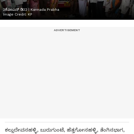
2ಕೆಎಂಎನ್ ಡಿ22 | Kannada Prabha
Image Credit:
KP
ಕಲ್ಲುದೇವನಹಳ್ಳಿ, ಬುರುಗುಂಟೆ, ಹೆತ್ತಗೋನಹಳ್ಳಿ, ತೆಂಗಿನಭಾಗ,