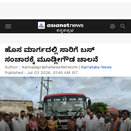
ಕನ್ನಡಪ್ರಭ
ಹೊಸ ಮಾರ್ಗದಲ್ಲಿ ಸಾರಿಗೆ ಬಸ್
ಸಂಚಾರಕ್ಕೆ ಮೂಡ್ಲೀಗೌಡ ಚಾಲನೆ
Author :
KannadaprabhaNewsNetwork
|
Karnataka-News
Published :
Jul 03 2026, 01:45 AM IST