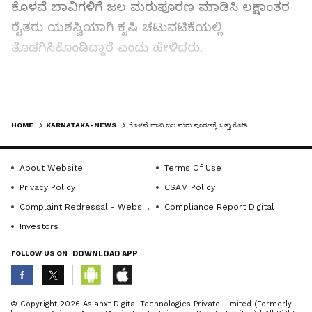
ಕೊಳವೆ ಬಾವಿಗಳಿಗೆ ಜಲ ಮರುಪೂರಣ ಮಾಡಿಸಿ ಲಕ್ಷಾಂತರ
ರೈತರು ಯಶಸ್ವಿಯಾಗಿ ಕೃಷಿ ಚಟುವಟಿಕೆಯಲ್ಲಿ
ತೊಡಗಿಸಿಕೊಂಡಿದ್ದಾರೆ ಎಂದು ಹೇಳಿದರು.
ಹಣ ಕೊಟ್ಟರೂ ನೀರು ಸಿಗದಿರುವ ಪರಿಸ್ಥಿತಿ ಮುಂದಿನ
ದಿನಗಳಲ್ಲಿ ಎದುರಾಗಲಿದೆ. ಇಂತಹ ಸಂದರ್ಭದಲ್ಲಿ ಉಚಿತವಾಗಿ
LATEST VIDEOS
ಸಿಗುವ ‘ಮಳೆ ನೀರು’ ಸಂಗ್ರಹಿಸಿ ನೀರಿನ ಸಮಸ್ಯೆಯನ್ನು
HOME
KARNATAKA-NEWS
ಕೊಳವೆ ಬಾವಿ ಜಲ ಮರು ಪೂರಣಕ್ಕೆ ಒತ್ತು ಕೊಡಿ
ತಪ್ಪಿಸಬಹುದು. ಹಾಗಾಗಿ ಗ್ರಾಮೀಣ ಹಾಗೂ ನಗರ ಪ್ರದೇಶದ
ಎಲ್ಲರೂ ‘ಮಳೆ ನೀರು ಕೊಯ್ಲು’ ತಾಂತ್ರಿಕತೆಗೆ ಹೆಚ್ಚಿನ ಆದ್ಯತೆ
About Website
Terms Of Use
ನೀಡಬೇಕು ಎಂದು ತಿಳಿಸಿದರು.
Privacy Policy
CSAM Policy
Complaint Redressal - Website
Compliance Report Digital
ಬೇಸಿಗೆಯ ಕಾಲದಲ್ಲಿ ಅಂತರ್ಜಲ ಮಟ್ಟ ಕುಸಿಯುತ್ತದೆ. ಈ
Investors
ಸಮಸ್ಯೆಗೆ ಮಳೆ ನೀರಿನ ಸಂಗ್ರಹಕ್ಕಾಗಿ ಜಲಾಶ್ರಯಗಳ
FOLLOW US ON
DOWNLOAD APP
ನಿರ್ಮಾಣ ಮತ್ತು ಕೊಳವೆ ಬಾವಿಗಳ ಮರು ಪೂರಣ ಉತ್ತಮ
ಪರಿಹಾರವಾಗಿದೆ. ಮರುಪೂರಣವಾದ ಕೊಳವೆ ಬಾವಿಗಳು
ಏಪ್ರಿಲ್ ಮತ್ತು ಮೇ ತಿಂಗಳುಗಳಲ್ಲೂ ನೀರು ಪೂರೈಸುತ್ತವೆ
ABOUT THE AUTHOR
© Copyright 2026 Asianxt Digital Technologies Private Limited (Formerly