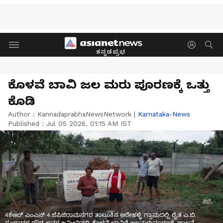
ಕನ್ನಡಪ್ರಭ
ಕೊಳವೆ ಬಾವಿ ಜಲ ಮರು ಪೂರಣಕ್ಕೆ ಒತ್ತು
ಕೊಡಿ
Author :
KannadaprabhaNewsNetwork
|
Karnataka-News
Published :
Jul 05 2026, 01:15 AM IST
4ಕೆಆರ್ ಎಂಎನ್ 4.ಜೆಪಿಜಿರಾಮನಗರ ತಾಲೂಕಿನ ಅರೇಹಳ್ಳಿ ಗ್ರಾಮದಲ್ಲಿ ರೈತ ಎ.ಬಿ.