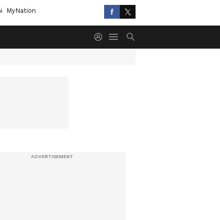
i
MyNation