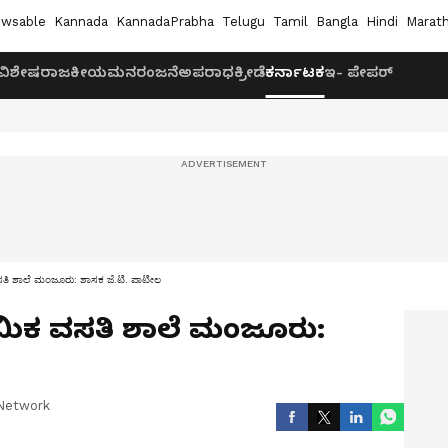
wsable
Kannada
KannadaPrabha
Telugu
Tamil
Bangla
Hindi
Marath
ವಿಶೇಷ
ರಾಜಕೀಯ
ಮನರಂಜನೆ
ಅಪರಾಧ
ಕ್ರೀಡೆ
ಕರ್ನಾಟಕ
ಇ- ಪೇಪರ್
ವಸತಿ ಶಾಲೆ ಮಂಜೂರು: ಶಾಸಕ ಜೆ.ಟಿ. ಪಾಟೀಲ
್ರಮಿಕ ವಸತಿ ಶಾಲೆ ಮಂಜೂರು:
Network