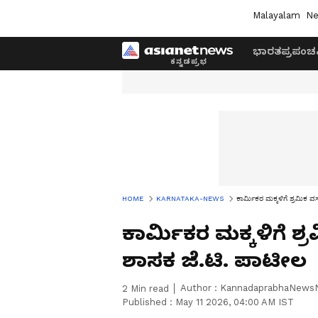
Malayalam
Ne
ಭಾರತ
ಪ್ರಪಂಚ
HOME
KARNATAKA-NEWS
ಕಾರ್ಮಿಕರ ಮಕ್ಕಳಿಗೆ ಶ್ರಮಿಕ 
ಕಾರ್ಮಿಕರ ಮಕ್ಕಳಿಗೆ ಶ
ಶಾಸಕ ಜೆ.ಟಿ. ಪಾಟೀಲ
Author :
KannadaprabhaNews
2
Min read
Published :
May 11 2026, 04:00 AM IST