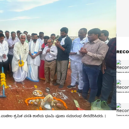
RECO
.ಟಿ.ಪಾಟೀಲ ಶ್ರಮಿಕ ವಸತಿ ಶಾಲೆಯ ಭೂಮಿ ಪೂಜಾ ಸಮಾರಂಭ ನೇರವೆರಿಸಿದರು. |