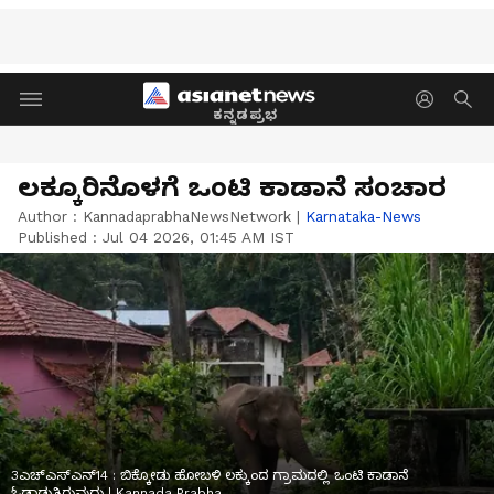
ಕನ್ನಡಪ್ರಭ
ಲಕ್ಕೂರಿನೊಳಗೆ ಒಂಟಿ ಕಾಡಾನೆ ಸಂಚಾರ
Author :
KannadaprabhaNewsNetwork
|
Karnataka-News
Published :
Jul 04 2026, 01:45 AM IST
3ಎಚ್ಎಸ್ಎನ್14 : ಬಿಕ್ಕೋಡು ಹೋಬಳಿ ಲಕ್ಕುಂದ ಗ್ರಾಮದಲ್ಲಿ ಒಂಟಿ ಕಾಡಾನೆ
ಓಡಾಡುತ್ತಿರುವುದು | Kannada Prabha