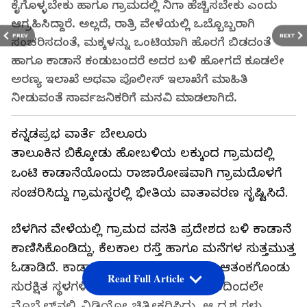
ಕೈಗೊಳ್ಳಬೇಕು ಹಾಗೂ ಗ್ರಾಮದಲ್ಲಿ ನಿಗಾ ಹೆಚ್ಚಿಸಬೇಕು ಎಂದು
ಆಗ್ರಹಿಸಿದ್ದಾರೆ. ಅಲ್ಲದೆ, ರಾತ್ರಿ ವೇಳೆಯಲ್ಲಿ ಒಬ್ಬೊಬ್ಬರಾಗಿ
PREV
NEXT
ಸಂಚರಿಸದಂತೆ, ಮಕ್ಕಳನ್ನು ಒಂಟಿಯಾಗಿ ಹೊರಗೆ ಬಿಡದಂತೆ
ಹಾಗೂ ಕಾಡಾನೆ ಕಂಡುಬಂದರೆ ಅದರ ಬಳಿ ಹೋಗದೆ ಕೂಡಲೇ
ಅರಣ್ಯ ಇಲಾಖೆ ಅಥವಾ ಪೊಲೀಸ್ ಇಲಾಖೆಗೆ ಮಾಹಿತಿ
ನೀಡುವಂತೆ ಸಾರ್ವಜನಿಕರಿಗೆ ಮನವಿ ಮಾಡಲಾಗಿದೆ.
ಕನ್ನಡಪ್ರಭ ವಾರ್ತೆ ಬೇಲೂರು
ತಾಲೂಕಿನ ಬಿಕ್ಕೋಡು ಹೋಬಳಿಯ ಲಕ್ಕುಂದ ಗ್ರಾಮದಲ್ಲಿ
ಒಂಟಿ ಕಾಡಾನೆಯೊಂದು ರಾಜಾರೋಷವಾಗಿ ಗ್ರಾಮದೊಳಗೆ
ಸಂಚರಿಸಿದ್ದು ಗ್ರಾಮಸ್ಥರಲ್ಲಿ ಭೀತಿಯ ವಾತಾವರಣ ಸೃಷ್ಟಿಸಿದೆ.
ಬೆಳಗಿನ ವೇಳೆಯಲ್ಲಿ ಗ್ರಾಮದ ವಸತಿ ಪ್ರದೇಶದ ಬಳಿ ಕಾಡಾನೆ
ಕಾಣಿಸಿಕೊಂಡಿದ್ದು, ಕೆಲಕಾಲ ರಸ್ತೆ ಹಾಗೂ ಮನೆಗಳ ಸುತ್ತಮುತ್ತ
ಓಡಾಡಿದೆ. ಕಾಡಾನೆಯನ್ನು ಕಂಡ ಗ್ರಾಮಸ್ಥರು ಆತಂಕಗೊಂಡು
Read Full Article
ಸುರಕ್ಷಿತ ಸ್ಥಳಗಳಿಗೆ ತೆರಳಿದರು. ಕೆಲವರು ದೂರದಿಂದಲೇ
ಮೊಬೈಲ್‌ನಲ್ಲಿ ವಿಡಿಯೋ ಚಿತ್ರೀಕರಿಸಿದ್ದು, ಆ ದೃಶ್ಯಗಳು