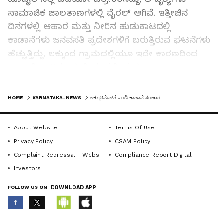
ಸಾಮಾಜಿಕ ಜಾಲತಾಣಗಳಲ್ಲಿ ವೈರಲ್ ಆಗಿವೆ. ಇತ್ತೀಚಿನ
ದಿನಗಳಲ್ಲಿ ಆಹಾರ ಮತ್ತು ನೀರಿನ ಹುಡುಕಾಟದಲ್ಲಿ
ಕಾಡಾನೆಗಳು ಜನವಸತಿ ಪ್ರದೇಶಗಳಿಗೆ ಬರುತ್ತಿರುವ ಘಟನೆಗಳು
ಹೆಚ್ಚುತ್ತಿದ್ದು, ಲಕ್ಕುಂದ ಗ್ರಾಮದಲ್ಲಿಯೂ ಇದೇ ಕಾರಣದಿಂದ
ಕಾಡಾನೆ ಬಂದಿರಬಹುದೆಂದು ಸ್ಥಳೀಯರು
ಅಭಿಪ್ರಾಯಪಟ್ಟಿದ್ದಾರೆ. ಗ್ರಾಮಸ್ಥರು ಅರಣ್ಯ ಇಲಾಖೆಯು
LATEST VIDEOS
ತಕ್ಷಣ ಸ್ಥಳಕ್ಕೆ ಭೇಟಿ ನೀಡಿ ಕಾಡಾನೆಯನ್ನು ಸುರಕ್ಷಿತವಾಗಿ
HOME
KARNATAKA-NEWS
ಲಕ್ಕೂರಿನೊಳಗೆ ಒಂಟಿ ಕಾಡಾನೆ ಸಂಚಾರ
ಕಾಡಿಗೆ ಮರಳಿಸುವ ಕ್ರಮ ಕೈಗೊಳ್ಳಬೇಕು ಹಾಗೂ ಗ್ರಾಮದಲ್ಲಿ
ನಿಗಾ ಹೆಚ್ಚಿಸಬೇಕು ಎಂದು ಆಗ್ರಹಿಸಿದ್ದಾರೆ. ಅಲ್ಲದೆ, ರಾತ್ರಿ
About Website
Terms Of Use
ವೇಳೆಯಲ್ಲಿ ಒಬ್ಬೊಬ್ಬರಾಗಿ ಸಂಚರಿಸದಂತೆ, ಮಕ್ಕಳನ್ನು
Privacy Policy
CSAM Policy
ಒಂಟಿಯಾಗಿ ಹೊರಗೆ ಬಿಡದಂತೆ ಹಾಗೂ ಕಾಡಾನೆ
Complaint Redressal - Website
Compliance Report Digital
ಕಂಡುಬಂದರೆ ಅದರ ಬಳಿ ಹೋಗದೆ ಕೂಡಲೇ ಅರಣ್ಯ
Investors
ಇಲಾಖೆ ಅಥವಾ ಪೊಲೀಸ್ ಇಲಾಖೆಗೆ ಮಾಹಿತಿ ನೀಡುವಂತೆ
FOLLOW US ON
DOWNLOAD APP
ಸಾರ್ವಜನಿಕರಿಗೆ ಮನವಿ ಮಾಡಲಾಗಿದೆ.ಕಾಡಾನೆ
ಸಂಚಾರದಿಂದ ಗ್ರಾಮದಲ್ಲಿ ಆತಂಕದ ವಾತಾವರಣ
ನಿರ್ಮಾಣವಾಗಿದ್ದು, ಅರಣ್ಯ ಇಲಾಖೆ ಶಾಶ್ವತ ಪರಿಹಾರ