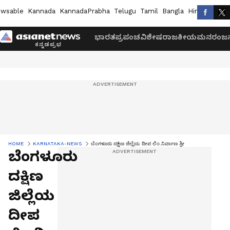
wsable
Kannada
KannadaPrabha
Telugu
Tamil
Bangla
Hindi
Marath
ಭಾರತ
ಪ್ರಪಂಚ
ವಿಶೇಷ
ರಾಜಕೀಯ
ಮನರಂಜನ
HOME
KARNATAKA-NEWS
ಬೆಂಗಳೂರು ದಕ್ಷಿಣ ಜಿಲ್ಲೆಯ ದೀಪ ಲಿಂ.ನಿರ್ವಾಣ ಶ್ರೀ
ಬೆಂಗಳೂರು
ದಕ್ಷಿಣ
ಜಿಲ್ಲೆಯ
ದೀಪ