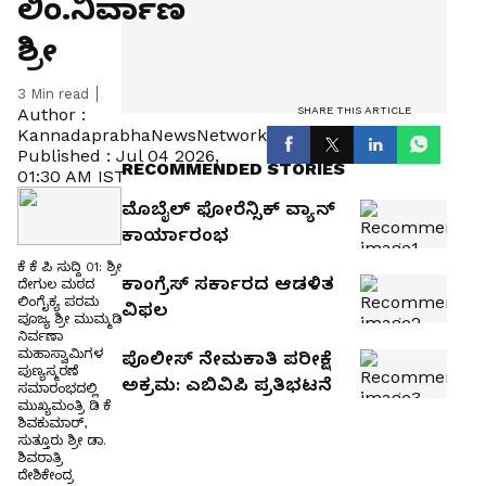
ಲಿಂ.ನಿರ್ವಾಣ
ಶ್ರೀ
3
Min read
SHARE THIS ARTICLE
Author :
KannadaprabhaNewsNetwork
Published :
Jul 04 2026,
RECOMMENDED STORIES
01:30 AM IST
ಮೊಬೈಲ್‌ ಫೋರೆನ್ಸಿಕ್‌ ವ್ಯಾನ್‌
ಕಾರ್ಯಾರಂಭ
ಕೆ ಕೆ ಪಿ ಸುದ್ದಿ 01: ಶ್ರೀ
ಕಾಂಗ್ರೆಸ್‌ ಸರ್ಕಾರದ ಆಡಳಿತ
ದೇಗುಲ ಮಠದ
ಲಿಂಗೈಕ್ಯ ಪರಮ
ವಿಫಲ
ಪೂಜ್ಯ ಶ್ರೀ ಮುಮ್ಮಡಿ
ನಿರ್ವಣಾ
ಮಹಾಸ್ವಾಮಿಗಳ
ಪೊಲೀಸ್ ನೇಮಕಾತಿ ಪರೀಕ್ಷೆ
ಪುಣ್ಯಸ್ಮರಣೆ
ಅಕ್ರಮ: ಎಬಿವಿಪಿ ಪ್ರತಿಭಟನೆ
ಸಮಾರಂಭದಲ್ಲಿ
ಮುಖ್ಯಮಂತ್ರಿ ಡಿ ಕೆ
ಶಿವಕುಮಾರ್,
ಸುತ್ತೂರು ಶ್ರೀ ಡಾ.
ಶಿವರಾತ್ರಿ
ದೇಶಿಕೇಂದ್ರ