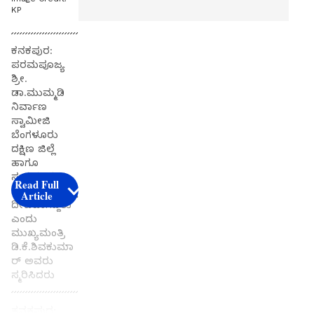
KP
ಕನಕಪುರ:
ಪರಮಪೂಜ್ಯ
ಶ್ರೀ.
ಡಾ.ಮುಮ್ಮಡಿ
ನಿರ್ವಾಣ
ಸ್ವಾಮೀಜಿ
ಬೆಂಗಳೂರು
ದಕ್ಷಿಣ ಜಿಲ್ಲೆ
ಹಾಗೂ
ಸುತ್ತಮುತ್ತಲ
Read Full
ಪ್ರದೇಶಕ್ಕೆ ದೊಡ್ಡ
Article
ದೀಪವಾಗಿದ್ದರು
ಎಂದು
ಮುಖ್ಯಮಂತ್ರಿ
ಡಿ.ಕೆ.ಶಿವಕುಮಾ
ರ್ ಅವರು
ಸ್ಮರಿಸಿದರು
ಕನಕಪುರ: