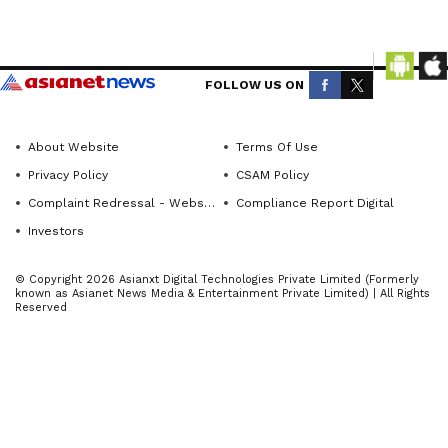
ಪರಮಪೂಜ್ಯ
ಶ್ರೀ.
Get the
ಡಾ.ಮುಮ್ಮಡಿ
latest
FOLLOW US ON
ನಿರ್ವಾಣ
news
ಸ್ವಾಮೀಜಿ
from
About Website
Terms Of Use
ಬೆಂಗಳೂರು
across
Privacy Policy
CSAM Policy
Karnataka
ದಕ್ಷಿಣ ಜಿಲ್ಲೆ
Complaint Redressal - Website
Compliance Report Digital
(ಕರ್ನಾಟಕ
ಹಾಗೂ
Investors
ನ್ಯೂಸ್)—
ಸುತ್ತಮುತ್ತಲ
breaking
ಪ್ರದೇಶಕ್ಕೆ
© Copyright 2026 Asianxt Digital Technologies Private Limited (Formerly
headlines,
known as Asianet News Media & Entertainment Private Limited) | All Rights
ದೊಡ್ಡ
Reserved
politics,
ದೀಪವಾಗಿದ್ದರು
local
ಎಂದು
developments,
ಮುಖ್ಯಮಂತ್ರಿ
crime
ಡಿ.ಕೆ.ಶಿವಕು
reports,
ಮಾರ್ ಅವರು