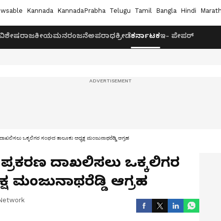
wsable
Kannada
KannadaPrabha
Telugu
Tamil
Bangla
Hindi
Marath
ವಿಶೇಷ
ರಾಜಕೀಯ
ಮನರಂಜನೆ
ಅಪರಾಧ
ಕ್ರೀಡೆ
ಕರ್ನಾಟಕ
ಇ- ಪೇಪರ್
ರಣ ದಾಖಲಿಸಲು ಒಕ್ಕಲಿಗರ ಸಂಘದ ತಾಲೂಕು ಅಧ್ಯಕ್ಷ ಮಂಜುನಾಥರೆಡ್ಡಿ ಆಗ್ರಹ
ಧ ಪ್ರಕರಣ ದಾಖಲಿಸಲು ಒಕ್ಕಲಿಗರ
ಷ ಮಂಜುನಾಥರೆಡ್ಡಿ ಆಗ್ರಹ
Network