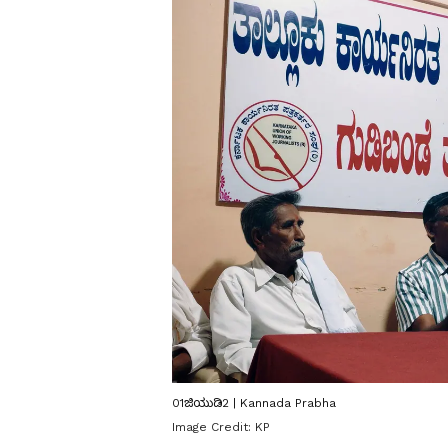
01ಜಿಯುಡಿ2 | Kannada Prabha
Image Credit:
KP