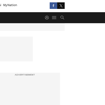
i
MyNation