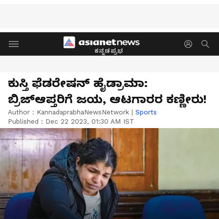
ಕನ್ನಡಪ್ರಭ
ಕುಸ್ತಿ ಫೆಡರೇಷನ್‌ ಹೈಡ್ರಾಮಾ:
ಬ್ರಿಜ್‌ಆಪ್ತರಿಗೆ ಜಯ, ಆಟಗಾರರ ಕಣ್ಣೀರು!
Author :
KannadaprabhaNewsNetwork
|
Sports
Published :
Dec 22 2023, 01:30 AM IST