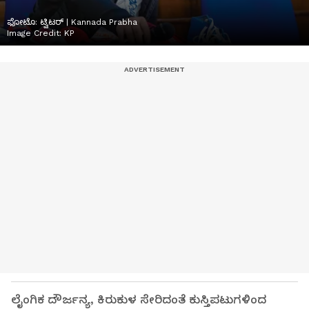
ಫೋಟೊ: ಟ್ವಿಟರ್‌ | Kannada Prabha
Image Credit:
KP
ಲೈಂಗಿಕ ದೌರ್ಜನ್ಯ, ಕಿರುಕುಳ ಸೇರಿದಂತೆ ಕುಸ್ತಿಪಟುಗಳಿಂದ