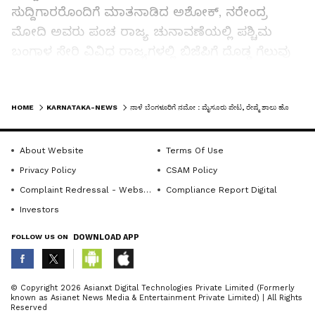
ಸುದ್ದಿಗಾರರೊಂದಿಗೆ ಮಾತನಾಡಿದ ಅಶೋಕ್‌, ನರೇಂದ್ರ
ಮೋದಿ ಅವರು ಪಂಚ ರಾಜ್ಯ ಚುನಾವಣೆಯಲ್ಲಿ ಪಶ್ಚಿಮ
ಬಂಗಾಳ ಸೇರಿ ವಿವಿಧ ರಾಜ್ಯಗಳಲ್ಲಿ ಬಿಜೆಪಿಗೆ ದೊಡ್ಡ ಗೆಲುವು
ತಂದು ಕೊಟ್ಟಿದ್ದಾರೆ. ಅವರ ವರ್ಚಸ್ಸು, ಅವರ ಜಾಣ್ಮೆ,
ಚಾಣಕ್ಯತನ ನಮಗೆ ಉಪಯೋಗವಾಗಿದೆ. ಮೇ 10ರಂದು
LATEST VIDEOS
ಬೆಂಗಳೂರಿಗೆ ಆಗಮಿಸುತ್ತಿರುವ ಪ್ರಧಾನಿ ನರೇಂದ್ರ ಮೋದಿ
HOME
KARNATAKA-NEWS
ನಾಳೆ ಬೆಂಗಳೂರಿಗೆ ನಮೋ : ಮೈಸೂರು ಪೇಟ, ರೇಷ್ಮೆ ಶಾಲು ಹೊದಿಸಿ ಗೌರವ
ಅವರಿಗೆ ಜನತೆಯ ಪರವಾಗಿ ಅಭಿನಂದನೆ ಸಲ್ಲಿಸಲಾಗುವುದು
ಎಂದರು.
About Website
Terms Of Use
Privacy Policy
CSAM Policy
Complaint Redressal - Website
Compliance Report Digital
30 ನಿಮಿಷಗಳ ಕಾಲ ಭಾಷಣ
Investors
ಎಚ್‌ಎಎಲ್‌ ವಿಮಾನನಿಲ್ದಾಣಕ್ಕೆ ಬರುವ ನರೇಂದ್ರ ಮೋದಿ
FOLLOW US ON
DOWNLOAD APP
ಅವರು 30 ನಿಮಿಷಗಳ ಕಾಲ ಭಾಷಣ ಮಾಡುತ್ತಾರೆ. ಈ ವೇಳೆ
ಅವರಿಗೆ ಮೈಸೂರು ಪೇಟ ತೊಡಿಸಿ, ರೇಷ್ಮೆ ಶಾಲು ಹೊದಿಸಿ
ಗೌರವಿಸುತ್ತೇವೆ. ಈ ಕಾರ್ಯಕ್ರಮದಲ್ಲಿ ಸುಮಾರು 15-20
ABOUT THE AUTHOR
© Copyright 2026 Asianxt Digital Technologies Private Limited (Formerly
known as Asianet News Media & Entertainment Private Limited) | All Rights
ಸಾವಿರ ಮಂದಿ ಭಾಗವಹಿಸಲಿದ್ದಾರೆ ಎಂದು ವಿವರಿಸಿದರು.
KannadaprabhaNewsNetwork
K
Reserved