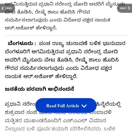
ಆಗಮಿಸುತ್ತಿರುವ ಪ್ರಧಾನಿ ನರೇಂದ್ರ ಮೋದಿ ಅವರಿಗೆ ಮೈಸೂರು
PREV
NEXT
ಪೇಟ ತೊಡಿಸಿ, ರೇಷ್ಮೆ ಶಾಲು ಹೊದಿಸಿ ಗೌರವ
ಸಮರ್ಪಿಸಲಾಗುವುದು ಎಂದು ವಿರೋಧ ಪಕ್ಷದ ನಾಯಕ
ಆರ್‌.ಅಶೋಕ್‌ ಹೇಳಿದ್ದಾರೆ.
ಬೆಂಗಳೂರು :
ಪಂಚ ರಾಜ್ಯ ಚುನಾವಣೆ ಬಳಿಕ ಭಾನುವಾರ
ಬೆಂಗಳೂರಿಗೆ ಆಗಮಿಸುತ್ತಿರುವ ಪ್ರಧಾನಿ ನರೇಂದ್ರ ಮೋದಿ
ಅವರಿಗೆ ಮೈಸೂರು ಪೇಟ ತೊಡಿಸಿ, ರೇಷ್ಮೆ ಶಾಲು ಹೊದಿಸಿ
ಗೌರವ ಸಮರ್ಪಿಸಲಾಗುವುದು ಎಂದು ವಿರೋಧ ಪಕ್ಷದ
ನಾಯಕ ಆರ್‌.ಅಶೋಕ್‌ ಹೇಳಿದ್ದಾರೆ.
ಜನತೆಯ ಪರವಾಗಿ ಅಭಿನಂದನೆ
ಪ್ರಧಾನಿ ನರೇಂದ್ರ ಮೋದಿ ಅವರ ಆಗಮನದ ಹಿನ್ನೆಲೆಯಲ್ಲಿ
Read Full Article
ಶುಕ್ರವಾರ ಸಂಜೆ ಮಾಜಿ ಸಚಿವ ಅರವಿಂದ ಲಿಂಬಾವಳಿ
ಮತ್ತಿತರ ಮುಖಂಡರೊಂದಿಗೆ ಎಚ್‌ಎಎಲ್‌ ವಿಮಾನ
ನಿಲ್ದಾಣದ ಬಳಿ ಪೂರ್ವತಯಾರಿ ಪರಿಶೀಲಿಸಿದರು. ಬಳಿಕ