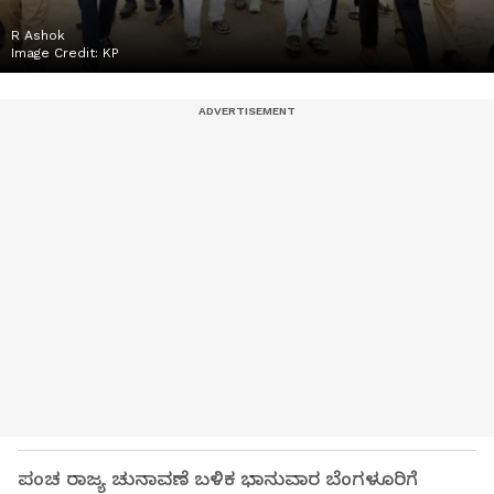
R Ashok
Image Credit:
KP
ಪಂಚ ರಾಜ್ಯ ಚುನಾವಣೆ ಬಳಿಕ ಭಾನುವಾರ ಬೆಂಗಳೂರಿಗೆ