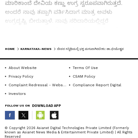
ಮಾರಿಕಾಂಬೆ ದೇವಿಯ ಕಣ್ಣು ಉಗ್ರ ಸ್ವರೂಪವಾಗಿರುತ್ತದೆ.
ಅಂದರೆ ನಾವು ತಪ್ಪಾಗಿ ವರ್ತಿಸಿದಾಗ ಮಾತ್ರ ಅವಳು
ಉಗ್ರದೃಷ್ಟಿ ಬೀರುತ್ತಾಳೆ. ನಾವು ಸರಿದಾರಿಯಲ್ಲಿದ್ದರೆ
ಮಾತೃಹೃದಯದಿಂದ ನಮ್ಮೆಲ್ಲರನ್ನು ಆಶೀರ್ವದಿಸುತ್ತಾಳೆ.
ದೇವರ ಬಳಿ ನಾವು ಏನನ್ನೂ ಕೇಳಬಾರದು, ಬದಲಾಗಿ ನಾನು
LATEST VIDEOS
ಯಾವುದಕ್ಕೆ ಅರ್ಹನಿದ್ದೇನೋ ಅದೆಲ್ಲವನ್ನು ಅನುಗ್ರಹಿಸು
HOME
KARNATAKA-NEWS
ದೇವರ ಸನ್ನಿಧಿಯಲ್ಲಿ ಭಕ್ತ ಮಗುವಾಗಿರಬೇಕು: ಡಾ.ಭೀಮೇಶ್ವರ ಜೋಷಿ
ಎಂದು ಬೇಡಿಕೊಂಡರೆ ದೇವಿ ಸಂತುಷ್ಟಳಾಗಿ ಎಲ್ಲವನ್ನೂ
ದಯಪಾಲಿಸುತ್ತಾಳೆ ಎಂದು ಹೇಳಿದರು.
About Website
Terms Of Use
Privacy Policy
CSAM Policy
ಗ್ರಾಮೀಣ ಭಾಗದಲ್ಲಿ ಜಗಳಗಳಾದಾಗ ಅಥವಾ ವೈಮನಸ್ಸು
Complaint Redressal - Website
Compliance Report Digital
ಉಂಟಾದಾಗ ಒಬ್ಬರಿಗೊಬ್ಬರು ನಿನಗೆ ಮುಂದೆ ಇದೆ ಮಾರಿಹಬ್ಬ
Investors
ಎಂಬ ಎಚ್ಚರಿಕೆಯನ್ನು ನೀಡುತ್ತಾರೆ. ಅಂದರೆ ಮಾರಿಹಬ್ಬದಲ್ಲಿ
FOLLOW US ON
DOWNLOAD APP
ನಾವು ಬಲಿಯನ್ನು ಕೊಡುತ್ತೇವೆ. ಅದೇ ರೀತಿ ನಮ್ಮಲ್ಲಿರುವ
ಅಧರ್ಮ, ದ್ವೇಷ, ಅಸೂಯೆಗಳನ್ನು ತೆಗೆದುಹಾಕುವುದಕ್ಕೆ
ಮಾರಿಹಬ್ಬದ ಉಲ್ಳೇಖವನ್ನು ಮಾಡುತ್ತಾರೆ ಎಂದು ಹೇಳಿದರು.
ABOUT THE AUTHOR
© Copyright 2026 Asianxt Digital Technologies Private Limited (Formerly
known as Asianet News Media & Entertainment Private Limited) | All Rights
KannadaprabhaNewsNetwork
K
Reserved