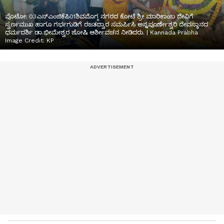
ಪೊಟೋ: 03ಎಸ್‌ಎಂಜಿಕೆಪಿ01ಶಿವಮೊಗ್ಗ ನಗರದ ಕೋಟೆ ಶ್ರೀ ಮಾರಿಕಾಂಬ ದೇವಿಗೆ
ಸ್ವರ್ಣಮುಖ ಹಾಗೂ ಗರ್ಭಗುಡಿಗೆ ರಜತದ್ವಾರ ಸಮರ್ಪಿಸಿ ಅನ್ನಪೂರ್ಣೇಶ್ವರಿ ದೇವಸ್ಥಾನದ
ಧರ್ಮದರ್ಶಿ ಡಾ.ಭೀಮೇಶ್ವರ ಜೋಷಿ ಆರ್ಶೀವಚನ ನೀಡಿದರು. | Kannada Prabha
Image Credit:
KP