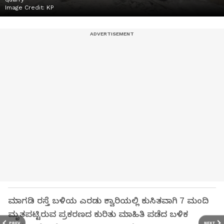
Image Credit:
KP
ಮಾಗಡಿ ರಸ್ತೆ ಬಳಿಯ ಎರಡು ಕ್ವಾರಿಯಲ್ಲಿ ಕುಸಿತವಾಗಿ 7 ಮಂದಿ
ಮೃತಪಟ್ಟಿರುವ ಪ್ರಕರಣದ ಕುರಿತು ಮಾಹಿತಿ ಪಡೆದ ಬಳಿಕ
PREV
NEXT