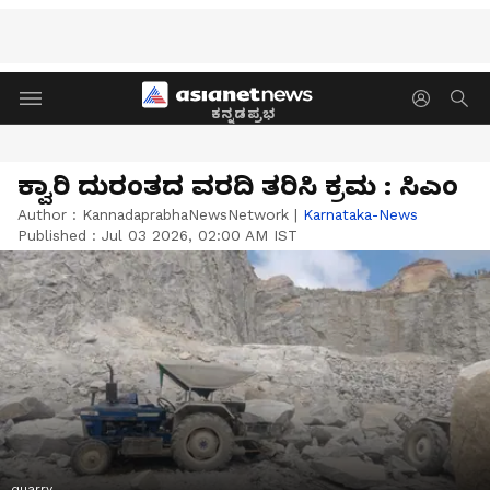
ಕನ್ನಡಪ್ರಭ
ಕ್ವಾರಿ ದುರಂತದ ವರದಿ ತರಿಸಿ ಕ್ರಮ : ಸಿಎಂ
Author :
KannadaprabhaNewsNetwork
|
Karnataka-News
Published :
Jul 03 2026, 02:00 AM IST
quarry