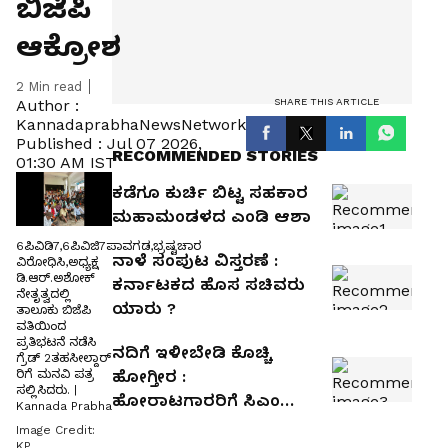
ಬಿಜೆಪಿ
ಆಕ್ರೋಶ
2
Min read
SHARE THIS ARTICLE
Author :
KannadaprabhaNewsNetwork
Published :
Jul 07 2026,
RECOMMENDED STORIES
01:30 AM IST
ಕಡೆಗೂ ಕುರ್ಚಿ ಬಿಟ್ಟ ಸಹಕಾರ
ಮಹಾಮಂಡಳದ ಎಂಡಿ ಆಶಾ
6ಪಿವಿಡಿ7,6ಪಿವಿಜಿ7ಪಾವಗಡ,ಭ್ರಷ್ಟಚಾರ
ನಾಳೆ ಸಂಪುಟ ವಿಸ್ತರಣೆ :
ವಿರೋಧಿಸಿ,ಅಧ್ಯಕ್ಷ
ಡಿ.ಆರ್‌.ಅಶೋಕ್‌
ಕರ್ನಾಟಕದ ಹೊಸ ಸಚಿವರು
ನೇತೃತ್ವದಲ್ಲಿ
ಯಾರು ?
ತಾಲೂಕು ಬಿಜೆಪಿ
ವತಿಯಿಂದ
ಪ್ರತಿಭಟನೆ ನಡೆಸಿ
ನದಿಗೆ ಇಳೀಬೇಡಿ ಕೊಚ್ಚಿ
ಗ್ರೆಡ್‌ 2ತಹಸೀಲ್ದಾರ್‌
ರಿಗೆ ಮನವಿ ಪತ್ರ
ಹೋಗ್ತೀರ :
ಸಲ್ಲಿಸಿದರು. |
ಹೋರಾಟಗಾರರಿಗೆ ಸಿಎಂ
Kannada Prabha
ಎಚ್ಚರಿಕೆ
Image Credit:
KP