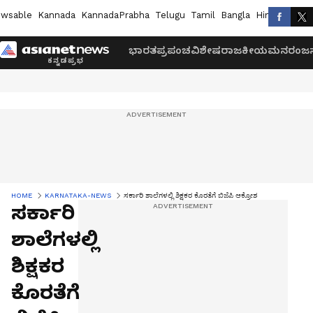
wsable
Kannada
KannadaPrabha
Telugu
Tamil
Bangla
Hindi
Marath
ಭಾರತ
ಪ್ರಪಂಚ
ವಿಶೇಷ
ರಾಜಕೀಯ
ಮನರಂಜನ
HOME
KARNATAKA-NEWS
ಸರ್ಕಾರಿ ಶಾಲೆಗಳಲ್ಲಿ ಶಿಕ್ಷಕರ ಕೊರತೆಗೆ ಬಿಜೆಪಿ ಆಕ್ರೋಶ
ಸರ್ಕಾರಿ
ಶಾಲೆಗಳಲ್ಲಿ
ಶಿಕ್ಷಕರ
ಕೊರತೆಗೆ