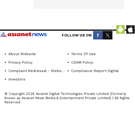
ಕನ್ನಡಪ್ರಭ
Get the
ವಾರ್ತೆ
latest
ಪಾವಗಡ
news
ತಾಲೂಕಿನಲ್ಲಿ
FOLLOW US ON
from
ಸರ್ಕಾರಿ
across
ಶಾಲೆಗಳಲ್ಲಿನ
Karnataka
About Website
Terms Of Use
ಶಿಕ್ಷಕರ ತೀವ್ರ
(ಕರ್ನಾಟಕ
Privacy Policy
CSAM Policy
ಕೊರತೆ ಮತ್ತು
ನ್ಯೂಸ್)—
Complaint Redressal - Website
Compliance Report Digital
ವಿವಿಧ
breaking
Investors
ಇಲಾಖೆಗಳಲ್ಲಿನ
headlines,
ಭ್ರಷ್ಟಾಚಾರ
politics,
© Copyright 2026 Asianxt Digital Technologies Private Limited (Formerly
ಖಂಡಿಸಿ
known as Asianet News Media & Entertainment Private Limited) | All Rights
local
Reserved
ಸೋಮವಾರ
developments,
crime
ತಾಲೂಕು
reports,
ಬಿಜೆಪಿ
district
ವತಿಯಿಂದ