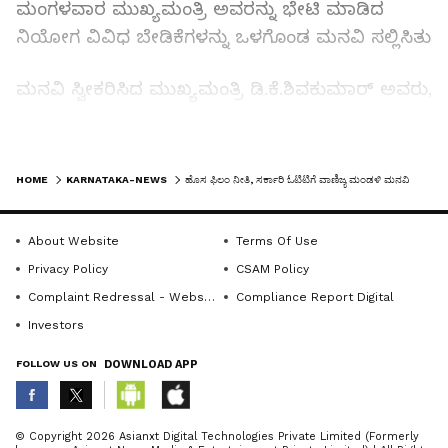
ಮಂಗಳವಾರ ಮುಖ್ಯಮಂತ್ರಿ ಅವರನ್ನು ಭೇಟಿ ಮಾಡಿದ
ನಿಯೋಗ ವಿವಿಧ ಬೇಡಿಕೆಗಳನ್ನು ಒಳಗೊಂಡ ಮನವಿ ಸಲ್ಲಿಸಿತು
ಮನವಿ ಸ್ವೀಕರಿಸಿದ ಮುಖ್ಯಮಂತ್ರಿ ಡಿ.ಕೆ.ಶಿವಕುಮಾರ್‌ ಅವರು,
ಯಾವ ರೀತಿಯಲ್ಲಿ ಸಹಾಯ ಮಾಡಬಹುದು ಎಂದು
ಆಲೋಚಿಸಲಾಗುವುದು ಎಂದು ತಿಳಿಸಿದರು. ಹೊಸ ಚಲನಚಿತ್ರ
LATEST VIDEOS
ನೀತಿ ತರಲು ಚರ್ಚೆ, ಸಹಾಯಧನ ಹೆಚ್ಚಳ, ಪ್ರಾಚ್ಯಾಗಾರ
HOME
KARNATAKA-NEWS
ಹೊಸ ಫಿಲಂ ನೀತಿ, ಸರ್ಕಾರಿ ಓಟಿಟಿಗೆ ವಾಣಿಜ್ಯ ಮಂಡಳಿ ಮನವಿ
ಆರಂಭಿಸಲು ಈ ವರ್ಷದ ಚಲನಚಿತ್ರ ಪ್ರಶಸ್ತಿ ಪ್ರಕ್ರಿಯೆ
ಪ್ರಾರಂಭಿಸಿಲು ಸೂಕ್ತ ಕ್ರಮ, ಚಿತ್ರನಗರಿ ನಿರ್ಮಾಣಕ್ಕೆ
About Website
Terms Of Use
ಘೋಷಣೆ ಮಾಡಿರುವ ಅನುದಾನ ಬಿಡುಗಡೆಯ ಬಗ್ಗೆ
Privacy Policy
CSAM Policy
ಹಣಕಾಸು ಇಲಾಖೆಯ ಎಸಿಎಸ್ ಅವರನ್ನು ಉಲ್ಲೇಖಿಸಿ ಈ
Complaint Redressal - Website
Compliance Report Digital
ಬಗ್ಗೆ ಕ್ರಮ ತೆಗೆದುಕೊಳ್ಳುವಂತೆ ತಿಳಿಸಿದರು.
Investors
FOLLOW US ON
DOWNLOAD APP
ಬಿಡಿಎಯಿಂದ 5 ಎಕರೆ ಭೂಮಿ ನೀಡುವ ಕುರಿತು, ಯಾವ
ರೀತಿಯಲ್ಲಿ ಸರ್ಕಾರ ಸಹಾಯ ಮಾಡಬಹುದು ಎನ್ನುವ ಬಗ್ಗೆ
ABOUT THE AUTHOR
ತಿಳಿಸುವಂತೆ ಮುಖ್ಯಮಂತ್ರಿಯವರು ಸೂಚಿಸಿದ್ದಾರೆ‌.
© Copyright 2026 Asianxt Digital Technologies Private Limited (Formerly