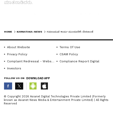
ಮಾತನಾಡಿದರು.
ಟ್ರಸ್ಟ್ ಮುಖ್ಯವಾಗಿ ಯುವಜನರನ್ನು ಹಾಗೂ ನಿರುದ್ಯೋಗಿ
ಯುವಸಮುದಾಯವನ್ನು ದೃಷ್ಟಿಯಲ್ಲಿಟ್ಟುಕೊಂಡು ಅವರಿಗೆ
LATEST VIDEOS
ಗೌರವದ ಬದುಕನ್ನು ಕಟ್ಟಿಕೊಡುವಂತಹ ಕಾರ್ಯಕ್ರಮ
HOME
KARNATAKA-NEWS
ಸಮಾಜಮುಖಿ ಕಾರ್ಯ ಮುಂದುವರಿಕೆ: ದೇಶಪಾಂಡೆ
ಹಮ್ಮಿಕೊಳ್ಳಲಿದೆ. ವಿ.ಆರ್.ಡಿ ಟ್ರಸ್ಟ್ ಅಡಿಯಲ್ಲಿ
ಕಾರ್ಯನಿರ್ವಹಿಸುತ್ತಿರುವ ದೇಶಪಾಂಡೆ ಕೆನರಾಬ್ಯಾಂಕ್ ಆರ್
About Website
Terms Of Use
ಸೆಟಿ ಸಂಸ್ಥೆಯಲ್ಲಿ ಈವರೆಗೆ 28ಸಾವಿರಕ್ಕೂ ಹೆಚ್ಚು
Privacy Policy
CSAM Policy
ಶಿಬಿರಾರ್ಥಿಗಳಿಗೆ ಉಚಿತ ತರಬೇತಿ ಮತ್ತು ಸ್ವಾವಲಂಬಿ
Complaint Redressal - Website
Compliance Report Digital
ಬದುಕಿಗಾಗಿ ಸಹಕಾರ ನೀಡಲಾಗಿದೆ ಎಂದರು.
Investors
FOLLOW US ON
DOWNLOAD APP
ಬೆಂಗಳೂರಿನ ಒಸಾಟ ಸಂಸ್ಥೆಯ ಸಂಸ್ಥಾಪಕ ಹಾಗೂ
ವ್ಯವಸ್ಥಾಪಕ ಧರ್ಮದರ್ಶಿ ವಾದಿರಾಜ್ ಭಟ್ ಮಾತನಾಡಿ,
ದಾನಿಗಳ ನೆರವಿನ ಆಶ್ರಯದಲ್ಲಿ ಸ್ಥಾಪನೆಯಾಗಿರುವ ತಮ್ಮ
ABOUT THE AUTHOR
© Copyright 2026 Asianxt Digital Technologies Private Limited (Formerly
known as Asianet News Media & Entertainment Private Limited) | All Rights
ಒಸಾಟ ಸಂಸ್ಥೆಯು ರಾಜ್ಯದಲ್ಲಿ ಈಗಾಗಲೇ ಮೂಲಭೂತ
KannadaprabhaNewsNetwork
K
Reserved
ಸೌಲಭ್ಯಗಳುಳ್ಳ 86 ಶಾಲೆಗಳನ್ನು ಹಾಗೂ ದೇಶದ 10