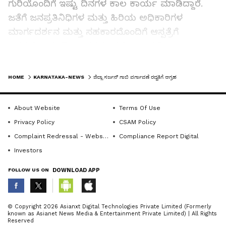
ಗುರಿಯೊಂದಿಗೆ ಇಷ್ಟು ದಿನಗಳ ಕಾಲ ಕಾರ್ಯ ಮಾಡಿದ್ದಾರೆ.
ಜತೆಗೆ ಜನಪ್ರತಿನಿಧಿಗಳ ಮತ್ತು ಹಿರಿಯ ಅಧಿಕಾರಿಗಳ
ಮಾರ್ಗದರ್ಶನ ಮತ್ತು ಸಹಕಾರದೊಂದಿಗೆ ಆಸ್ಪತ್ರೆಗೆ
ಅಗತ್ಯವಿರುವ ಸೌಲಭ್ಯಗಳನ್ನು ಪಡೆದು, ಆಸ್ಪತ್ರೆಯ
ಚಿತ್ರಣವನ್ನೇ ಬದಲಿಸಿದ್ದಾರೆ. ಆಸ್ಪತ್ರೆಯಲ್ಲಿನ‌ ಕುಂದು-ಕೊರತೆ
LATEST VIDEOS
ನಿವಾರಿಸುವ ಜತೆಗೆ ಮಾದರಿ ಆಸ್ಪತ್ರೆ ಮಾಡಿದ್ದರು ಎಂಬ
HOME
KARNATAKA-NEWS
ಜಿಲ್ಲಾ ಸರ್ಜನ್‌ ಗಾಬಿ ವರ್ಗಾವಣೆ ರದ್ದತಿಗೆ ಆಗ್ರಹ
ಅಭಿಪ್ರಾಯ ಮೂಡಿಬಂದವು.
About Website
Terms Of Use
ಅವರ ಸರಳತೆ, ಸೇವಾ ಭಾವ, ಸ್ಪಂದನಾಶೀಲ ಸ್ವಭಾವದಿಂದ
Privacy Policy
CSAM Policy
ಧಾರವಾಡ ಮಾತ್ರವಲ್ಲದೆ ಪಕ್ಕದ ತಾಲೂಕುಗಳ ರೋಗಿಗಳು
Complaint Redressal - Website
Compliance Report Digital
ಆಸ್ಪತ್ರೆಗೆ ಹೆಚ್ಚಿನ ಪ್ರಮಾಣದಲ್ಲಿ ಬಂದು‌ ಚಿಕಿತ್ಸೆ
Investors
ಪಡೆಯುತ್ತಿದ್ದಾರೆ. ಅವರ ಅವಧಿಯಲ್ಲಿ ಯಾವುದೇ ಕಳಂಕ,
FOLLOW US ON
DOWNLOAD APP
ಭ್ರಷ್ಟಾಚಾರ ನಡೆದಿಲ್ಲ. ಇದೀಗ ಅವರನ್ನು ವರ್ಗಾವಣೆ
ಮಾಡಲು ತೀರ್ಮಾನಿಸಿರುವುದು ರೋಗಿಗಳ, ಜನಸಾಮಾನ್ಯರ
ಹಿತದೃಷ್ಟಿಯಿಂದ ಸರಿಯಲ್ಲ. ಆದ್ದರಿಂದ ಡಾ. ಗಾಬಿ ಅವರನ್ನು
ABOUT THE AUTHOR
© Copyright 2026 Asianxt Digital Technologies Private Limited (Formerly
known as Asianet News Media & Entertainment Private Limited) | All Rights
ಮರಳಿ ಜಿಲ್ಲಾಸ್ಪತ್ರೆಯಲ್ಲಿಯೇ ಮುಂದುವರಿಸಬೇಕು ಎಂದು
KannadaprabhaNewsNetwork
K
Reserved