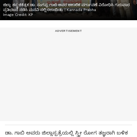
ಜಿಲ್ಲಾ ಶಸ್ತ್ರಚಿಕಿತ್ಸಕ ಡಾ. ಸಂಗಪ್ಪ ಗಾಬಿ ಅವರ ಅಕಾಲಿಕ ವರ್ಗಾವಣೆ ವಿರೋಧಿಸಿ ಗುರುವಾರ
ಪ್ರತಿಭಟನೆ ನಡೆಸಿ ಮನವಿ ಸಲ್ಲಿಸಲಾಯಿತು. | Kannada Prabha
Image Credit:
KP
ಡಾ. ಗಾಬಿ‌ ಅವರು ಜಿಲ್ಲಾಸ್ಪತ್ರೆಯಲ್ಲಿ ಸ್ತ್ರೀ ರೋಗ ತಜ್ಞರಾಗಿ ಬಳಿಕ