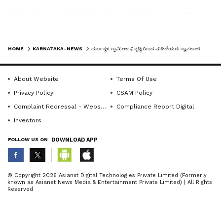
ಧರ್ಮಸ್ಥಳ ಗ್ರಾಮಾಭಿವೃದ್ಧಿ ಯೋಜನೆ ನಮ್ಮ ಈ ಭಾಗಕ್ಕೆ
ಬಂದು ೧೫ ವರ್ಷದಲ್ಲಿ ಮಹಿಳೆಯರನ್ನು ಸ್ವಾವಲಂಬಿಯಾಗಿ
LATEST VIDEOS
ಬದುಕಲು ತರಬೇತಿ ನೀಡಿ ಸದಸ್ಯರಿಗೆ ಆರ್ಥಿಕವಾಗಿ
HOME
KARNATAKA-NEWS
ಧರ್ಮಸ್ಥಳ ಗ್ರಾಮೀಣಾಭಿವೃದ್ಧಿಯಿಂದ ಮಹಿಳೆಯರು ಸ್ವಾವಲಂಬಿ
ಸಬಲೀಕರಣರಾಗಲು ರಾಷ್ಟ್ರೀಕೃತ ಬ್ಯಾಂಕಿನ ಮುಖಾಂತರ
ಕಡಿಮೆ ಬಡ್ಡಿ ದರದಲ್ಲಿ ಸಾಲ ಸೌಲಭ್ಯದ ವ್ಯವಸ್ಥೆ
About Website
Terms Of Use
ಮಾಡಿಕೊಟ್ಟಿದೆ. ಮಹಿಳೆಯರಿಗೆ ಅನುಕೂಲವಾಗುವಂತೆ
Privacy Policy
CSAM Policy
ಸ್ವಉದ್ಯೋಗದ ತರಬೇತಿ ನೀಡುವುದರೊಂದಿಗೆ ಸ್ವಉದ್ಯೋಗಕ್ಕೆ
Complaint Redressal - Website
Compliance Report Digital
ಪ್ರೇರಣೆ ನೀಡುತ್ತಿದೆ ಎಂದು ಹೇಳಿದರು.
Investors
FOLLOW US ON
DOWNLOAD APP
ಧರ್ಮಸ್ಥಳ ಸಂಸ್ಥೆ ತಾಲೂಕಿನಲ್ಲಿ ಹತ್ತು ಹಲವು ಸಾಮಾಜಿಕ
ಕಳಕಳಿಯ ಕಾರ್ಯಗಳಲ್ಲಿ ತೊಡಗಿಕೊಂಡು ಉತ್ತಮ ಸಮಾಜ
ನಿರ್ಮಾಣಕ್ಕೆ ನಾಂದಿ ಹಾಡಿದೆ. ಡಾ. ವೀರೇಂದ್ರ ಹೆಗ್ಗಡೆ
ABOUT THE AUTHOR
© Copyright 2026 Asianxt Digital Technologies Private Limited (Formerly
known as Asianet News Media & Entertainment Private Limited) | All Rights
ಮಾರ್ಗದರ್ಶನದಲ್ಲಿ ಅತ್ಯುತ್ತಮವಾಗಿ ಬಡವರ, ಕೃಷಿಕರ ಮತ್ತು
KannadaprabhaNewsNetwork
K
Reserved
ಎಲ್ಲ ವರ್ಗದವರ ಹಿತಕಾಪಾಡಲು ಶ್ರಮಿಸುತ್ತಿದೆ ಎಂದರು.