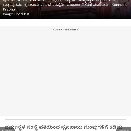
ಪೋಟೊ-೨೯ ಎಸ್.ಎಚ್.ಟಿ. ೧ಕೆ- ಗ್ರಾಪಂ ಸದಸ್ಯರಾದ ತಿಮ್ಮರಡ್ಡಿ ಮರಡ್ಡಿ, ಮೋಹನ್
ಗುತ್ತೆಮ್ಮನವರ ಸ್ವಸಹಾಯ ಸಂಘದ ಸದಸ್ಯರಿಗೆ ಲಾಭಾಂಶ ವಿತರಣೆ ಮಾಡಿದರು. | Kannada
Prabha
Image Credit:
KP
ಧರ್ಮಸ್ಥಳ ಸಂಸ್ಥೆ ವತಿಯಿಂದ ಸ್ವಸಹಾಯ ಗುಂಪುಗಳಿಗೆ ಕಡಿಮೆ