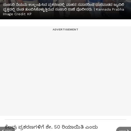
ಸಂಚಾರಿ ನಿಯಮ ಉಲ್ಲಂಘಿಸಿದ ಪ್ರಕರಣದಲ್ಲಿ ವಾಹನ ಸವಾರರಿಂದ ಧಾರವಾಡದ ಜ್ಯುಬಿಲಿ
ವೃತ್ತದಲ್ಲಿ ದಂಡ ತುಂಬಿಸಿಕೊಳ್ಳುತ್ತಿರುವ ಸಂಚಾರಿ ಠಾಣೆ ಪೊಲೀಸರು. | Kannada Prabha
Image Credit:
KP
ಕೆಲವು ಪ್ರಕರಣಗಳಿಗೆ ಶೇ. 50 ರಿಯಾಯಿತಿ ಎಂದು