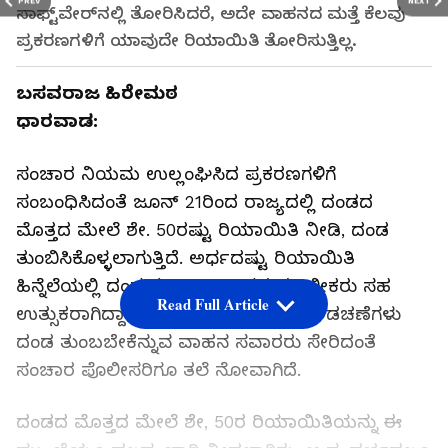
PREV
NEXT
ಸಾಫ್ಟ್‌ವೇರ್‌ನಲ್ಲಿ ತೋರಿಸಿದರೆ, ಅದೇ ವಾಹನದ ಮತ್ತೆ ಕೆಲವು
ಪ್ರಕರಣಗಳಿಗೆ ಯಾವುದೇ ರಿಯಾಯಿತಿ ತೋರಿಸುತ್ತಿಲ್ಲ.
ಬಸವರಾಜ ಹಿರೇಮಠ
ಧಾರವಾಡ:
ಸಂಚಾರ ನಿಯಮ ಉಲ್ಲಂಘಿಸಿದ ಪ್ರಕರಣಗಳಿಗೆ
ಸಂಬಂಧಿಸಿದಂತೆ ಜೂನ್‌ 21ರಿಂದ ರಾಜ್ಯದಲ್ಲಿ ದಂಡದ
ಮೊತ್ತದ ಮೇಲೆ ಶೇ. 50ರಷ್ಟು ರಿಯಾಯಿತಿ ನೀಡಿ, ದಂಡ
ತುಂಬಿಸಿಕೊಳ್ಳಲಾಗುತ್ತಿದೆ. ಅರ್ಧದಷ್ಟು ರಿಯಾಯಿತಿ
ಹಿನ್ನೆಲೆಯಲ್ಲಿ ದಂಡ ತುಂಬಲು ವಾಹನ ಮಾಲೀಕರು ಸಹ
Read Full Article
ಉತ್ಸುಕರಾಗಿದ್ದಾರೆ. ಆದರೆ, ಕೆಲವು ತಾಂತ್ರಿಕ ಅಡಚಣೆಗಳು
ದಂಡ ತುಂಬಬೇಕೆನ್ನುವ ವಾಹನ ಸವಾರರು ಸೇರಿದಂತೆ
ಸಂಚಾರ ಪೊಲೀಸರಿಗೂ ತಲೆ ನೋವಾಗಿದೆ.
ದಂಡದ ಮೊತ್ತದ ಮೇಲೆ ಶೇ, 50ರ ರಿಯಾಯಿತಿಯನ್ನು ಈ