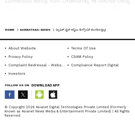
ಮುಂಚೆಯೂ ಹಲವು ಬಾರಿ ನೀಡಲಾಗಿತ್ತು. ಆ ಸಂದರ್ಭದಲ್ಲೂ
ತರಹೇವಾರಿ ಕಾರಣಗಳಿಂದಾಗಿ ದಾಖಲಾದ ಪ್ರಕರಣಗಳಿಗೆ
ದಂಡ ತುಂಬಿದ್ದರು. ಈ ಬಾರಿಯೂ ವಾಹನ ಸವಾರರು ದಂಡ
LATEST VIDEOS
ತುಂಬಲು ಉತ್ಸುಕರಾಗಿದ್ದಾರೆ. ಒಂದು ಬಾರಿ ಟ್ರಾಫಿಕ್
HOME
KARNATAKA-NEWS
ಟ್ರಾಫಿಕ್‌ ಫೈನ್‌ ಕಟ್ಟಲು ಡಿಸ್ಕೌಂಟ್‌ ತೋರಿಸುತ್ತಿಲ್ಲ!
ಪೊಲೀಸರ ದಾಖಲೆಗಳಲ್ಲಿ ದಂಡದ ಕಾರಣ ಹಾಗೂ ಮೊತ್ತ
ನಮೂದಾದರೆ ಅದನ್ನು ತುಂಬುವ ವರೆಗೂ ತೆಗೆಯಲು
About Website
Terms Of Use
ಸಾಧ್ಯವೇ ಇಲ್ಲ. ಇದೇ ಕಾರಣಕ್ಕೆ ಸರ್ಕಾರ ನೀಡಿದ ಈ
Privacy Policy
CSAM Policy
ರಿಯಾಯಿತಿ ಅವಕಾಶ ಬಳಸಿಕೊಳ್ಳಲು ಬಹುತೇಕ ವಾಹನ
Complaint Redressal - Website
Compliance Report Digital
ಸವಾರರು ತುದಿಗಾಲಿನ ಮೇಲಿದ್ದಾರೆ.
Investors
FOLLOW US ON
DOWNLOAD APP
ಸಾಫ್ಟ್‌ವೇರ್‌ ಸಮಸ್ಯೆ:
ABOUT THE AUTHOR
© Copyright 2026 Asianxt Digital Technologies Private Limited (Formerly
ಆದರೆ, ಈ ಮುಂಚೆ ದಾಖಲಾಗಿರುವ ಪ್ರಕರಣದ ಪೈಕಿ ಕೆಲವು
known as Asianet News Media & Entertainment Private Limited) | All Rights
KannadaprabhaNewsNetwork
K
Reserved
ಪ್ರಕರಣಗಳಿಗೆ ಶೇ. 50 ರಿಯಾಯಿತಿ ಎಂದು ಸಾಫ್ಟ್‌ವೇರ್‌ನಲ್ಲಿ
ತೋರಿಸಿದರೆ, ಅದೇ ವಾಹನದ ಮತ್ತೆ ಕೆಲವು ಪ್ರಕರಣಗಳಿಗೆ